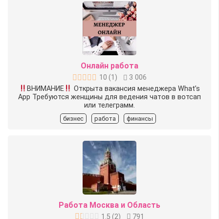
Онлайн работа
10
(
1
)
3 006
ВНИМАНИЕ
Открыта вакансия менеджера What’s
App
Требуются женщины для ведения чатов в вотсап
или телеграмм.
бизнес
работа
финансы
Работа Москва и Область
1.5
(
2
)
791