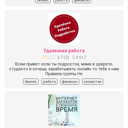
бизнес
работа
финансы
Удаленная работа
2.7
(
3
)
4 617
Всем привет если ты подросток, мама в декрете,
студенто и хочешь зарабатывать онлайн то тебе к нам
Правила группы Не
бизнес
работа
финансы
казахстан