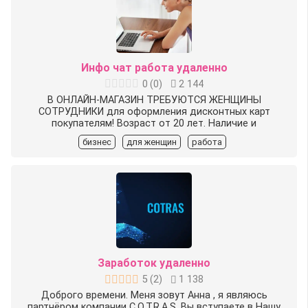
Инфо чат работа удаленно
0
(
0
)
2 144
В ОНЛАЙН-МАГАЗИН ТРЕБУЮТСЯ ЖЕНЩИНЫ
СОТРУДНИКИ для оформления дисконтных карт
покупателям! Возраст от 20 лет. Наличие и
бизнес
для женщин
работа
Заработок удаленно
5
(
2
)
1 138
Доброго времени. Меня зовут Анна , я являюсь
партнёром компании C.O.T.R.A.S. Вы вступаете в Нашу