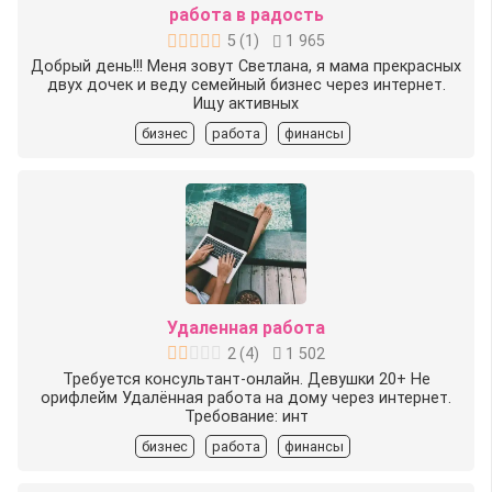
работа в радость
5
(
1
)
1 965
Добрый день!!! Меня зовут Светлана, я мама прекрасных
двух дочек и веду семейный бизнес через интернет.
Ищу активных
бизнес
работа
финансы
Удаленная работа
2
(
4
)
1 502
Требуется консультант-онлайн. Девушки 20+ Не
орифлейм Удалённая работа на дому через интернет.
Требование: инт
бизнес
работа
финансы