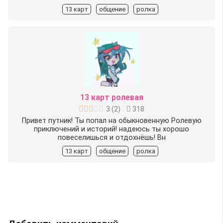
13 карт
общение
ролка
13 карт ролевая
3
(
2
)
318
Привет путник! Ты попал на обыкновенную Ролевую
приключений и историй! надеюсь ты хорошо
повеселишься и отдохнёшь! Вн
13 карт
общение
ролка