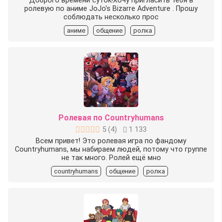
Доброго времени суток!Хочу пригласить тебя в
ролевую по аниме JoJo's Bizarre Adventure . Прошу
соблюдать несколько прос
аниме
общение
ролка
Ролевая по Countryhumans
5
(
4
)
1 133
Всем привет! Это ролевая игра по фандому
Countryhumans, мы набираем людей, потому что группе
не так много. Ролей ещё мно
countryhumans
общение
ролка