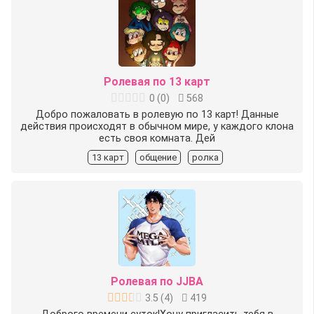
Ролевая по 13 карт
0
(
0
)
568
Добро пожаловать в ролевую по 13 карт! Данные
действия происходят в обычном мире, у каждого клона
есть своя комната. Дей
13 карт
общение
ролка
Ролевая по JJBA
3.5
(
4
)
419