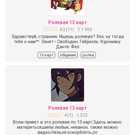
Ролевая 13 карт
4.3
(
11
)
1 993
Здравствуй, странник. Ищешь ролевую? Хех, ну тогда
тебе к нам^^. Занят:• Свободен: Габриэль: Куромаку:
Данте: Фел
13 карт
общение
ролка
Ролевая 13 карт
4
(
1
)
212
Всем привет и это ролевая по 13 карт.Здесь можно:
материться,шипы любые, неканон, также можно
видео.Нельзя:оскорблять,сп