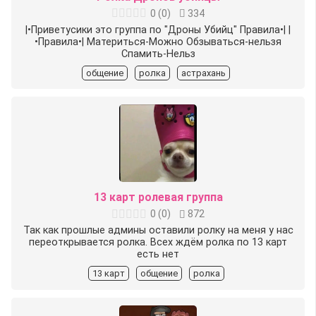
0
(
0
)
334
|•Приветусики это группа по "Дроны Убийц" Правила•| |
•Правила•| Материться-Можно Обзываться-нельзя
Спамить-Нельз
общение
ролка
астрахань
13 карт ролевая группа
0
(
0
)
872
Так как прошлые админы оставили ролку на меня у нас
переоткрывается ролка. Всех ждём ролка по 13 карт
есть нет
13 карт
общение
ролка