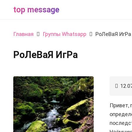
top message
Главная
Группы Whatsapp
РоЛеВаЯ ИгРа
РоЛеВаЯ ИгРа
12.0
Привет, 
определё
последст
Наёмники