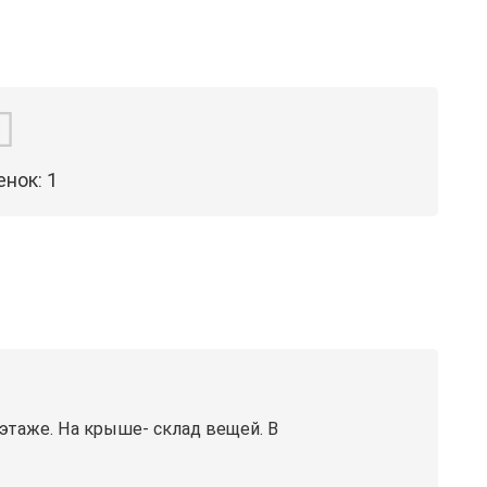
енок:
1
 этаже. На крыше- склад вещей. В