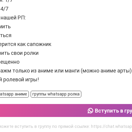
4/7
 нашей РП:
мить
аться
ерится как сапожник
рить свои ролки
рещенно
ажм только из аниме или манги (можно аниме арты)
 ролевой игры!
atsapp аниме
группы whatsapp ролка
Вступить в гр
можете вступить в группу по прямой ссылке: https://chat.wha