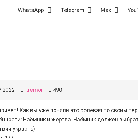
WhatsApp
Telegram
Max
You
7.2022
tremor
490
привет! Как вы уже поняли это ролевая по своим пе
нности: Наёмник и жертва. Наёмник должен выбрать
вии украсть)
: 1/7