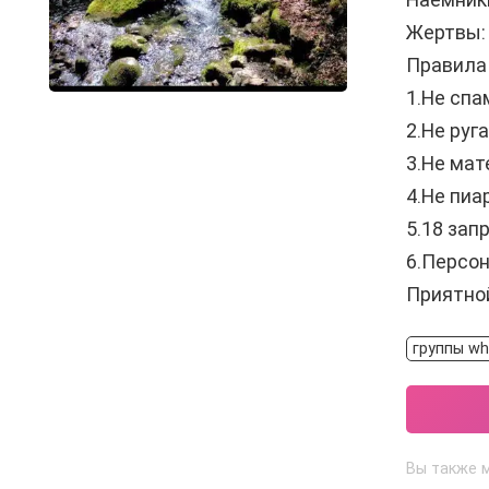
Жертвы: 
Правила
1.Не спа
2.Не руг
3.Не мат
4.Не пиа
5.18 зап
6.Персон
Приятной
группы wh
Вы также 