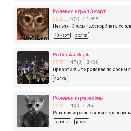
Ролевая игра 13 карт
5
(
2
)
1 093
Нельзя- Спамить,оскорблять со з
13 карт
ролка
РоЛевАя ИгрА
4.7
(
3
)
406
Приветик! Это ролевая по своим п
ролка
Ролевая игра жизнь
4
(
2
)
760
Ролевая игра по своим персонажам
fandom
ролка