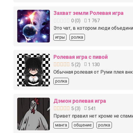
Захват земли Ролевая игра
0
(
0
)
1 767
Это чат, в котором люди объедини
игры
ролка
Ролевая игра с пивой
5
(
2
)
1 130
Обычная ролевая от Руми плея анк
ролка
Дэмон ролевая игра
5
(
3
)
541
Привет правил нет кроме не спамит
манга
общение
ролка