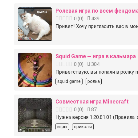
Ролевая игра по всем фендом
0
(
0
)
439
Привет! Хочу пригласить вас в мою
Squid Game — игра в кальмара
0
(
0
)
304
Приветствую, вы попали в ролку п
squid game
ролка
Совместная игра Minecraft
0
(
0
)
87
Нужна версия 1.20.81.01 (Правила: 
игры
приколы