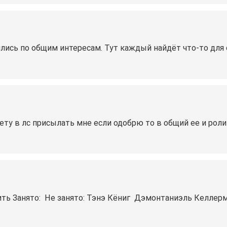
лись по общим интересам. Тут каждый найдёт что-то для с
ету в лс присылать мне если одобрю то в общий ее и рол
ь Занято: ‍️ Не занято: Тэнэ Кёниг ‍️ Дэмонтаниэль Келле