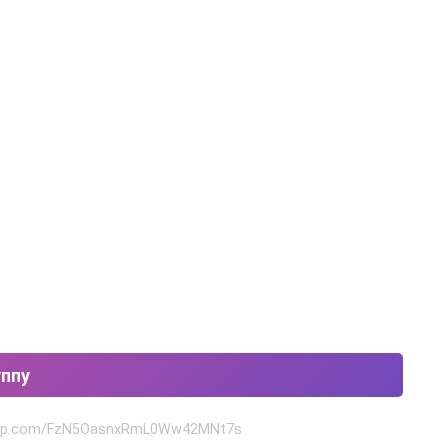
уппу
tsapp.com/FzN5OasnxRmL0Ww42MNt7s