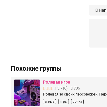
Нап
Похожие группы
Ролевая игра
3.7
(
6
)
706
Ролевая за своих персонажей. Пер
аниме
игры
ролка