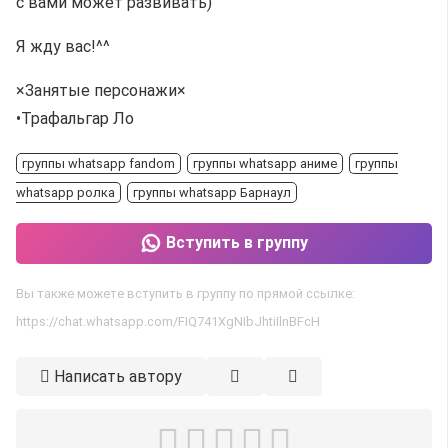
с вами может развивать)
Я жду вас!^^
×Занятые персонажи×
•Трафальгар Ло
группы whatsapp fandom
группы whatsapp аниме
группы
whatsapp ролка
группы whatsapp Барнаул
Вступить в группу
Вы также можете вступить в группу по прямой ссылке:
https://chat.whatsapp.com/FIQ741XgNIbJhtiIlnBFcH
Написать автору