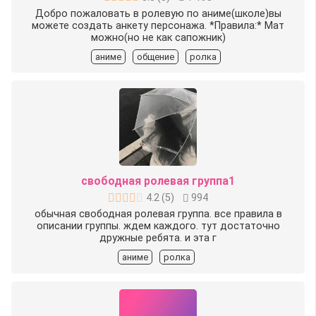
Добро пожаловать в ролевую по аниме(школе)вы
можете создать анкету персонажа. *Правила:* Мат
можно(но не как сапожник)
аниме
общение
ролка
свободная ролевая группа1
4.2
(
5
)
994
обычная свободная ролевая группа. все правила в
описании группы. ждем каждого. тут достаточно
дружные ребята. и эта г
аниме
ролка