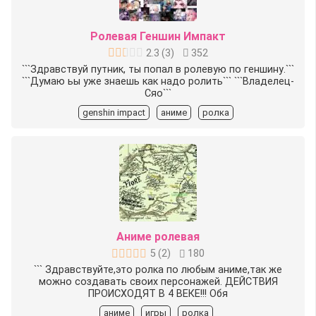
Ролевая Геншин Импакт
2.3
(
3
)
352
```Здравствуй путник, ты попал в ролевую по геншину.```
```Думаю ьы уже знаешь как надо ролить``` ```Владелец-
Сяо```
genshin impact
аниме
ролка
Аниме ролевая
5
(
2
)
180
```️ Здравствуйте,это ролка по любым аниме,так же
можно создавать своих персонажей. ДЕЙСТВИЯ
ПРОИСХОДЯТ В 4 ВЕКЕ!!! Обя
аниме
игры
ролка