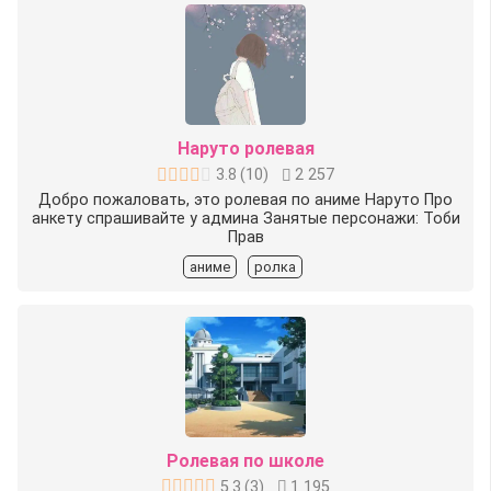
Наруто ролевая
3.8
(
10
)
2 257
Добро пожаловать, это ролевая по аниме Наруто Про
анкету спрашивайте у админа Занятые персонажи: Тоби
Прав
аниме
ролка
Ролевая по школе
5.3
(
3
)
1 195