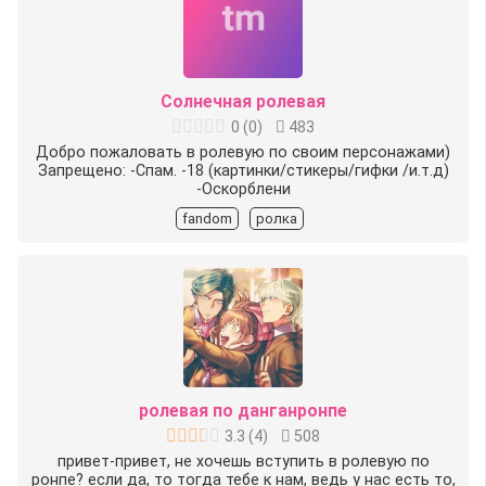
Солнечная ролевая
0
(
0
)
483
Добро пожаловать в ролевую по своим персонажами)
Запрещено: -Спам. -18 (картинки/стикеры/гифки /и.т.д)
-Оскорблени
fandom
ролка
ролевая по данганронпе
3.3
(
4
)
508
привет-привет, не хочешь вступить в ролевую по
ронпе? если да, то тогда тебе к нам, ведь у нас есть то,