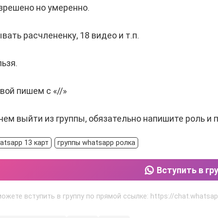
зрешено но умеренно.
вать расчлененку, 18 видео и т.п.
ьзя.
вой пишем с «//»
ем выйти из группы, обязательно напишите роль и 
atsapp 13 карт
группы whatsapp ролка
Вступить в гр
ожете вступить в группу по прямой ссылке: https://chat.whats