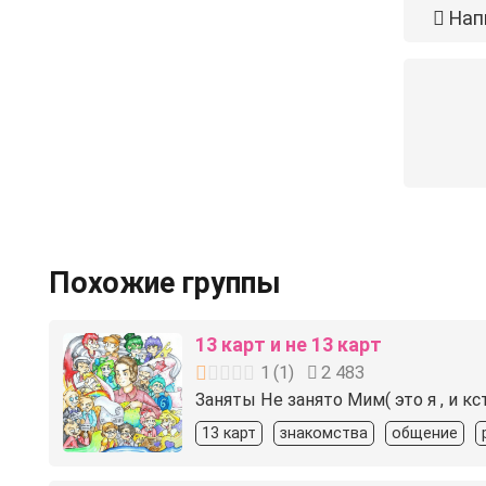
Нап
Похожие группы
13 карт и не 13 карт
1
(
1
)
2 483
Заняты Не занято️ Мим( это я , и кс
13 карт
знакомства
общение