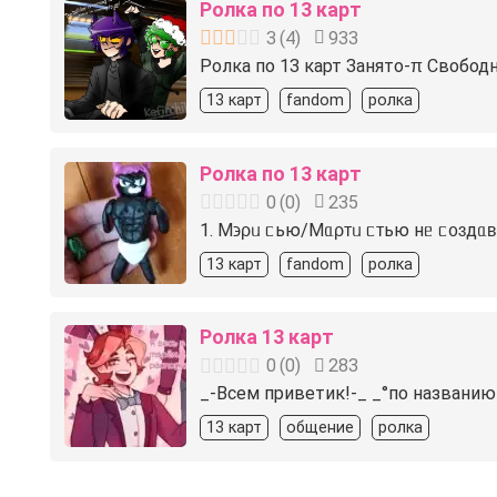
Ролка по 13 карт
3
(
4
)
933
Ролка по 13 карт Занято-π Свободно-
13 карт
fandom
ролка
Ролка по 13 карт
0
(
0
)
235
1. М϶ρᥙ ᥴью/Мᥲρᴛᥙ ᥴᴛью нᥱ ᥴ᧐ɜдᥲʙᥲ
13 карт
fandom
ролка
Ролка 13 карт
0
(
0
)
283
_-Всем приветик!-_ _°по названию
13 карт
общение
ролка