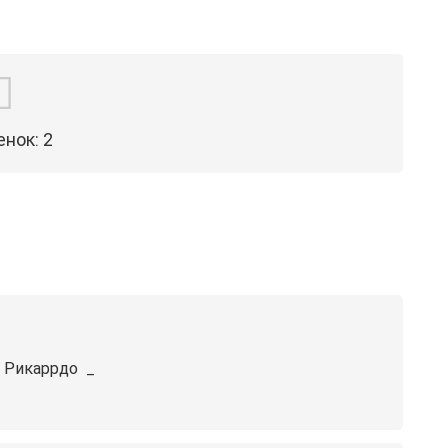
енок:
2
 Рикаррдо ️ _