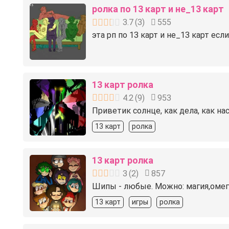
ролка по 13 карт и не_13 карт
3.7
(
3
)
555
эта рп по 13 карт и не_13 карт ес
13 карт ролка
4.2
(
9
)
953
Приветик солнце, как дела, как н
13 карт
ролка
13 карт ролка
3
(
2
)
857
Шипы - любые. Можно: магия,омега
13 карт
игры
ролка