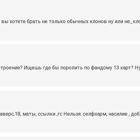
ли вы хотете брать не только обычных клонов ну или не_к
астроение? Ищешь где бы поролить по фандому 13 карт? Ну
верс,18, маты, ссылки ,гс Нельзя: селфхарм, насилие , до