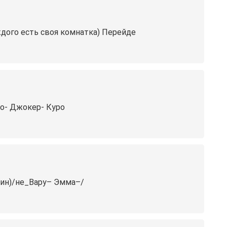
ждого есть своя комнатка) Перейде
ео- Джокер- Куро
ин)/не_Вару– Эмма–/