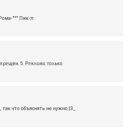
 Рома-°°° Пик-π
ᥲᥰρᥱщён. 5. Рᥱκ᧘ᥲʍᥲ ᴛ᧐᧘ьκ᧐
 так что объяснять не нужно.|3_