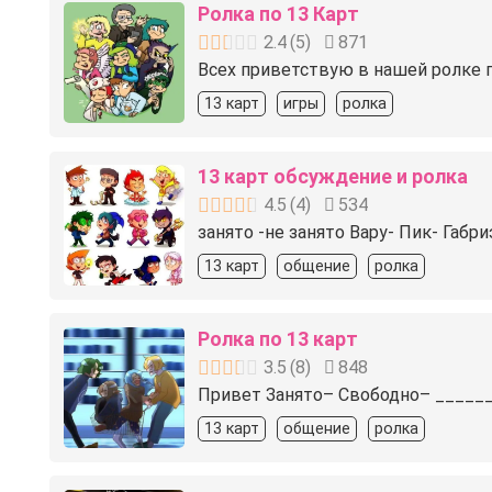
Ролка по 13 Карт
2.4
(
5
)
871
Всех приветствую в нашей ролке п
13 карт
игры
ролка
13 карт обсуждение и ролка
4.5
(
4
)
534
занято -не занято Вару- Пик- Габ
13 карт
общение
ролка
Ролка по 13 карт
3.5
(
8
)
848
Привет Занято– Свободно– _____
13 карт
общение
ролка