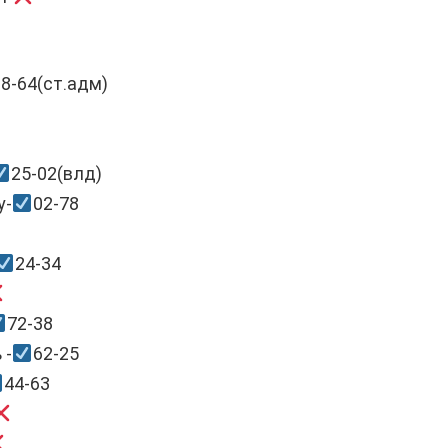
8-64(ст.адм)
25-02(влд)
у-
02-78
24-34
72-38
 -
62-25
44-63