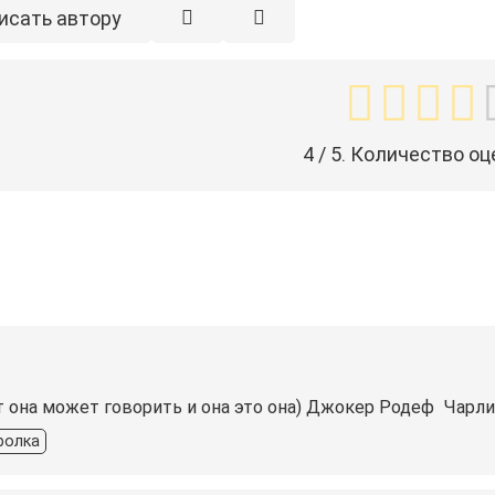
исать автору
4
/ 5. Количество оц
т она может говорить и она это она) Джокер️ Родеф ️ Чарли️
ролка