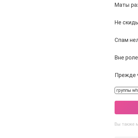
Маты ра
Не скиды
Спам нел
Вне роле
Прежде ч
группы wh
Вы также м