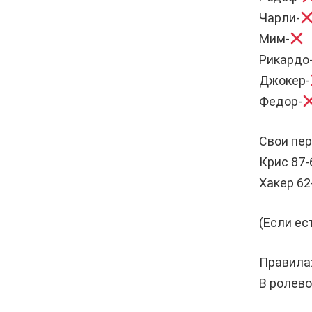
Чарли-
Мим-
Рикардо
Джокер-
Федор-
Свои пе
Крис 87-
Хакер 62
(Если ес
Правила
В ролево