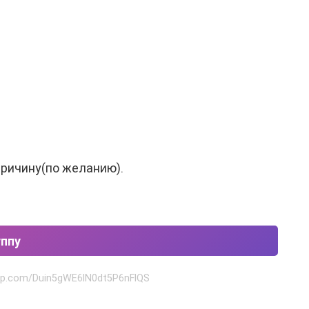
причину(по желанию).
уппу
app.com/Duin5gWE6lN0dt5P6nFlQS