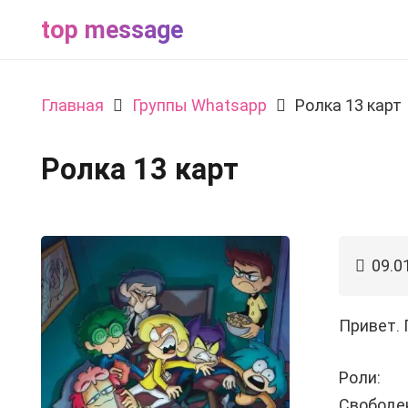
top message
Главная
Группы Whatsapp
Ролка 13 карт
Ролка 13 карт
09.0
Привет. 
Роли:
Свободе