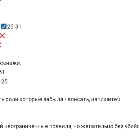
-
25-31
рсонажи:
61
-25
ть роли которые забыла написать, напишите:)
:
й неограниченные правила, но желательно без убийс