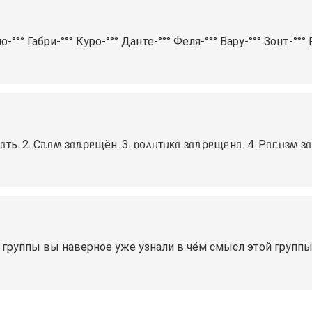
°°° Габри-°°° Куро-°°° Данте-°°° Феля-°°° Вару-°°° Зонт-°°°
ᴛь. 2. Сᥰᥲʍ ɜᥲᥰρᥱщён. 3. 𐌿᧐᧘ᥙᴛᥙκᥲ ɜᥲᥰρᥱщᥱнᥲ. 4. Рᥲᥴᥙɜʍ ɜ
 группы вы наверное уже узнали в чём смысл этой группы,