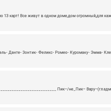
о 13 карт! Все живут в одном доме,дом огромный,для ка
риэль- Данте- Зонтик- Феликс- Ромео- Куромаку- Эмма- Кл
__________________________ Пик–/не_Пик– Вару–(гл.адм