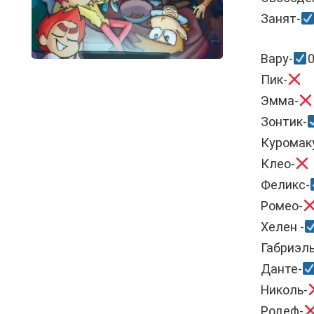
Занят-
Вару-
0
Пик-
Эмма-
Зонтик-
Куромак
Клео-
Феликс-
Ромео-
Хелен -
Габриэль
Данте-
Николь-
Родеф-