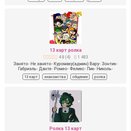
13 карт ролка
4.8
(
4
)
1 483
Занято- Не занято- Куромаку(админ) Вару- Зонтик-
Габриэль- Данте- Ромео- Феликс- Пик- Николь-
13 карт
знакомства
общение
ролка
Ролка 13 карт