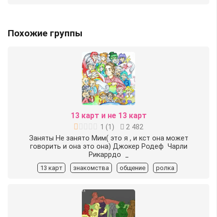
Похожие группы
13 карт и не 13 карт
1
(
1
)
2 482
Заняты Не занято️ Мим( это я , и кст она может
говорить и она это она) Джокер️ Родеф ️ Чарли️
Рикаррдо ️ _
13 карт
знакомства
общение
ролка