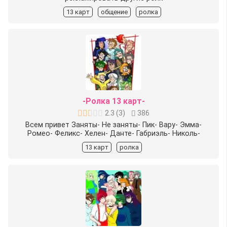
13 карт
общение
ролка
-Ролка 13 карт-
2.3
(
3
)
386
Всем привет Заняты- Не заняты- Пик- Вару- Эмма-
Ромео- Феликс- Хелен- Данте- Габриэль- Николь-
13 карт
ролка