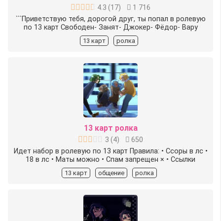
4.3
(
17
)
1 716
```Приветствую тебя, дорогой друг, ты попал в ролевую
по 13 карт Свободен-️ Занят- Джокер-️ Фёдор-️ Вару
13 карт
ролка
13 карт ролка
3
(
4
)
650
Идет набор в ролевую по 13 карт Правила: • Ссоры в лс •
18 в лс • Маты можно • Спам запрещен × • Ссылки
13 карт
общение
ролка