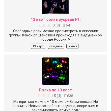
13 карт ролка русреал РП
0
(
0
)
641
Свободные роли можно просмотреть в описании
группы. Канон рп Действия происходят в выдуманном
городе России. Ч
13 карт
общение
ролка
Ролка по 13 карт
4.5
(
4
)
638
Материться можно~ 18 можно~ Спам-нельзя! Не
звонить! Нельзя оскарблять админа, ссориться и
рекламировать другие ролк