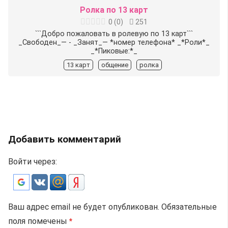
Ролка по 13 карт
0
(
0
)
251
```Добро пожаловать в ролевую по 13 карт```
_Свободен_— - _Занят_— *номер телефона* _*Роли*_
_*️Пиковые️:*_
13 карт
общение
ролка
Добавить комментарий
Войти через:
Ваш адрес email не будет опубликован.
Обязательные
поля помечены
*