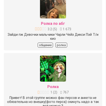
Ролка по абг
3.2
(
5
)
1 673
Зайди пж Девочки мальчики Чарли Чейз Дикси Пэй Т/и
кио
общение
ролка
Ролка
1
(
2
)
767
Привет! В этой группе можно фан персов и анкета не
обязательна но внешку(фото перса) скинуть надо а так
всё можно:3