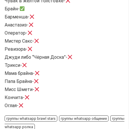
Чувак в жëлтой толстовке-
Брайн-
Барменша-
Анастазиз-
Оператор-
Мистер Сакс-
Ревизора-
Джуди либо “Чёрная Доска”-
Трикси-
Мама брайна-
Папа Брайна-
Мисс Шмети-
Кончита-
Оглая-
группы whatsapp brawl stars
группы whatsapp общение
группы
whatsapp ролка