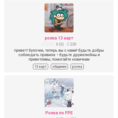
ролка 13 карт
0
(
0
)
230
привет! булочки, теперь вы с нами! будьте добры
соблюдать правила: • будьте дружелюбны и
приветливы, помогайте новичкам
13 карт
общение
ролка
Ролка по FPE