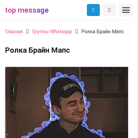
top message
Главная
Группы Whatsapp
Ролка Брайн Мапс
Ролка Брайн Мапс