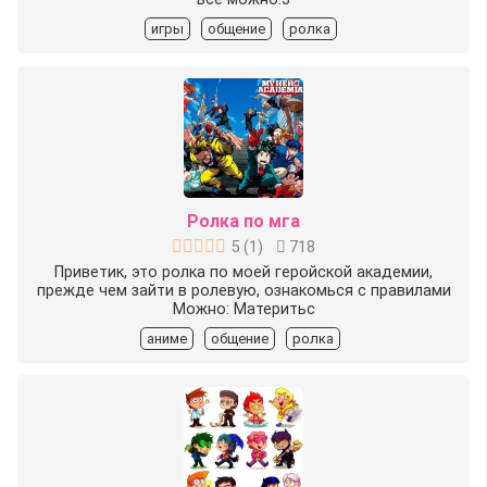
игры
общение
ролка
Ролка по мга
5
(
1
)
718
Приветик, это ролка по моей геройской академии,
прежде чем зайти в ролевую, ознакомься с правилами
Можно: Материтьс
аниме
общение
ролка