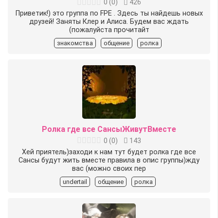
0
(
0
)
426
Приветик!) это группа по FPE . Здесь ты найдешь новых
друзей! Заняты Клер и Алиса. Будем вас ждать
(пожалуйста прочитайт
знакомства
общение
ролка
Ролка где все СансыЖивутВместе
0
(
0
)
143
Хей приятель)заходи к нам тут будет ролка где все
Сансы будут жить вместе правила в опис группы)жду
вас (можно своих пер
undertail
общение
ролка