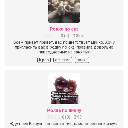
Ролка по скз
0
(
0
)
355
Всем привет привет, вас приветствует минхо. Хочу
пригласить вас в родку по скз, правила довольно
плвседневные из занятых
k-pop
общение
ролка
Ролка по линчу
0
(
0
)
98
Жду всех В группе по касто очень мало человек и куча