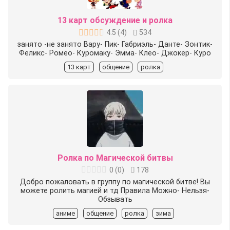
13 карт обсуждение и ролка
4.5
(
4
)
534
занято -не занято Вару- Пик- Габриэль- Данте- Зонтик-
Феликс- Ромео- Куромаку- Эмма- Клео- Джокер- Куро
13 карт
общение
ролка
Ролка по Магической битвы
0
(
0
)
178
Добро пожаловать в группу по магической битве! Вы
можете ролить магией и тд Правила Можно- Нельзя-︎
Обзывать
аниме
общение
ролка
зима