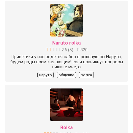
Naruto rolka
2.6
(
5
)
820
Приветики у нас ведётся набор в ролевую по Наруто,
будем рады всем желающим! если возникнут вопросы
пишите мне, о
наруто
общение
ролка
Rolka