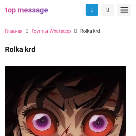
top message
Главная
Группы Whatsapp
Rolka krd
Rolka krd