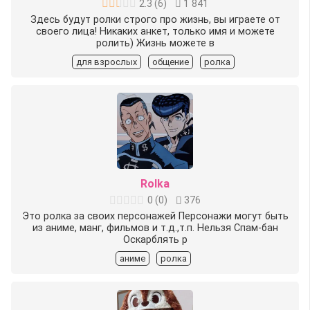
2.3
(
6
)
1 841
Здесь будут ролки строго про жизнь, вы играете от
своего лица! Никаких анкет, только имя и можете
ролить) Жизнь можете в
для взрослых
общение
ролка
Rolka
0
(
0
)
376
Это ролка за своих персонажей Персонажи могут быть
из аниме, манг, фильмов и т.д.,т.п. Нельзя Спам-бан
Оскарблять р
аниме
ролка