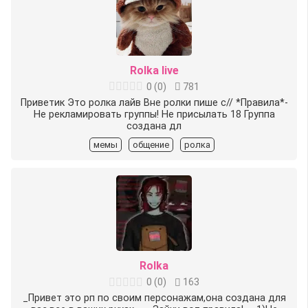
Rolka live
0
(
0
)
781
Приветик Это ролка лайв Вне ролки пише с// *Правила*-
Не рекламировать группы! Не присылать 18 Группа
создана дл
мемы
общение
ролка
Rolka
0
(
0
)
163
_Привет это рп по своим персонажам,она создана для