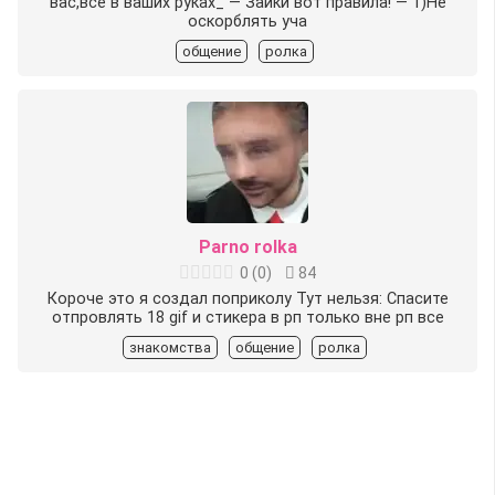
вас,все в ваших руках_ — Зайки вот правила! — 1)Не
оскорблять уча
общение
ролка
Parno rolka
0
(
0
)
84
Короче это я создал поприколу Тут нельзя: Спасите
отпровлять 18 gif и стикера в рп только вне рп все
знакомства
общение
ролка