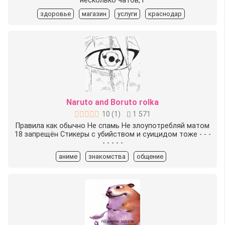
несколько чатов, г
здоровье
магазин
услуги
краснодар
Naruto and Boruto rolka
10
(
1
)
1 571
Правила как обычно Не спамь Не злоупотребляй матом
18 запрещён Стикеры с убийством и суицидом тоже - - -
- - - - -
аниме
знакомства
общение