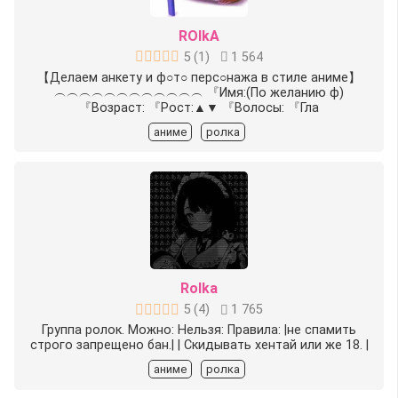
ROlkA
5
(
1
)
1 564
【Делаем анкету и ф○т○ перс○нажа в стиле аниме】️
︵︵︵︵︵︵︵︵︵︵︵︵ 『Имя:(По желанию ф)
『Возраст: 『Рост:▲▼ 『Волосы: 『Гла
аниме
ролка
Rolka
5
(
4
)
1 765
Группа ролок. Можно: Нельзя: Правила: |не спамить
строго запрещено бан.| | Скидывать хентай или же 18. |
аниме
ролка