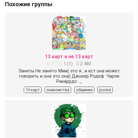
Похожие группы
13 карт и не 13 карт
1
(
1
)
2 480
Заняты Не занято️ Мим( это я , и кст она может
говорить и она это она) Джокер️ Родеф ️ Чарли️
Рикаррдо ️ _
13 карт
знакомства
общение
ролка