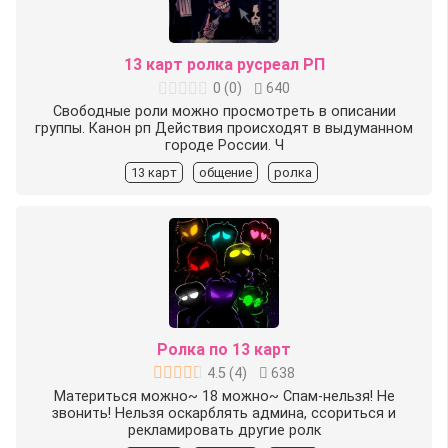
13 карт ролка русреал РП
0
(
0
)
640
Свободные роли можно просмотреть в описании
группы. Канон рп Действия происходят в выдуманном
городе России. Ч
13 карт
общение
ролка
Ролка по 13 карт
4.5
(
4
)
638
Материться можно~ 18 можно~ Спам-нельзя! Не
звонить! Нельзя оскарблять админа, ссориться и
рекламировать другие ролк