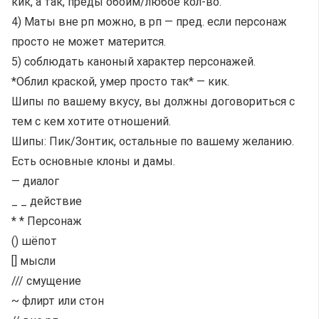
кик, а так, преды обоим/любое кол-во.
4) Маты вне рп можно, в рп — пред. если персонаж
просто не может матерится.
5) соблюдать каноный характер персонажей.
*Облил краской, умер просто так* — кик.
Шипы по вашему вкусу, вы должны договориться с
тем с кем хотите отношений.
Шипы: Пик/Зонтик, остальные по вашему желанию.
Есть основные клоны и дамы.
— диалог
_ _ действие
* * Персонаж
() шёпот
[] мысли
/// смущение
~ флирт или стон