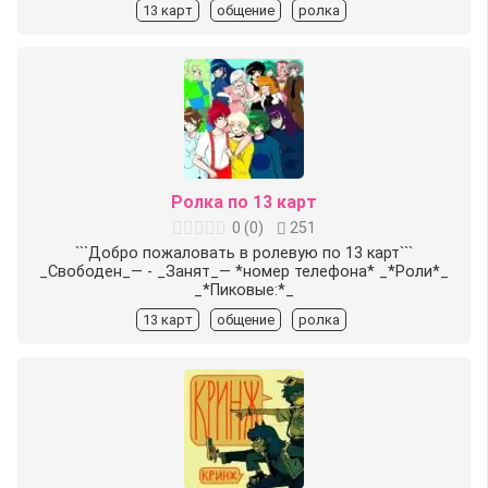
13 карт
общение
ролка
Ролка по 13 карт
0
(
0
)
251
```Добро пожаловать в ролевую по 13 карт```
_Свободен_— - _Занят_— *номер телефона* _*Роли*_
_*️Пиковые️:*_
13 карт
общение
ролка