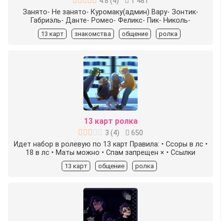
4.8
(
4
)
1 481
Занято- Не занято- Куромаку(админ) Вару- Зонтик-
Габриэль- Данте- Ромео- Феликс- Пик- Николь-
13 карт
знакомства
общение
ролка
13 карт ролка
3
(
4
)
650
Идет набор в ролевую по 13 карт Правила: • Ссоры в лс •
18 в лс • Маты можно • Спам запрещен × • Ссылки
13 карт
общение
ролка