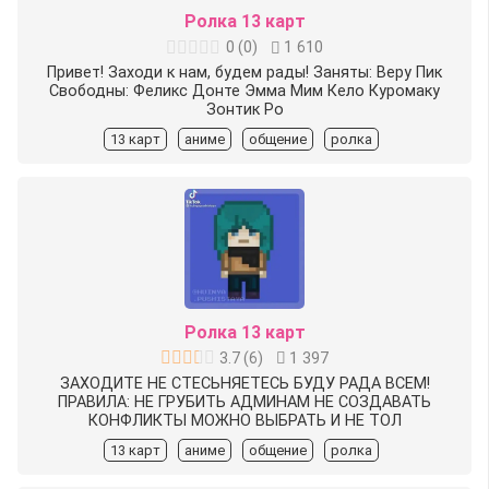
Ролка 13 карт
0
(
0
)
1 610
Привет! Заходи к нам, будем рады! Заняты: Веру Пик
Свободны: Феликс Донте Эмма Мим Кело Куромаку
Зонтик Ро
13 карт
аниме
общение
ролка
Ролка 13 карт
3.7
(
6
)
1 397
ЗАХОДИТЕ НЕ СТЕСЬНЯЕТЕСЬ БУДУ РАДА ВСЕМ!
ПРАВИЛА: НЕ ГРУБИТЬ АДМИНАМ НЕ СОЗДАВАТЬ
КОНФЛИКТЫ МОЖНО ВЫБРАТЬ И НЕ ТОЛ
13 карт
аниме
общение
ролка