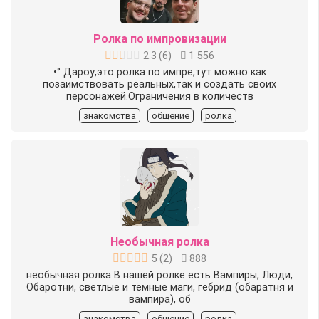
Ролка по импровизации
2.3
(
6
)
1 556
•° Дароу,это ролка по импре,тут можно как
позаимствовать реальных,так и создать своих
персонажей.Ограничения в количеств
знакомства
общение
ролка
Необычная ролка
5
(
2
)
888
необычная ролка В нашей ролке есть Вампиры, Люди,
Обаротни, светлые и тёмные маги, гебрид (обаратня и
вампира), об
знакомства
общение
ролка