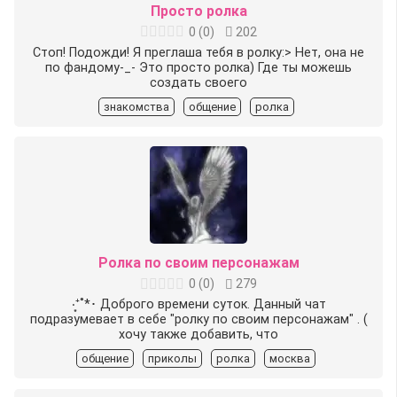
Просто ролка
0
(
0
)
202
Стоп! Подожди! Я преглаша тебя в ролку:> Нет, она не
по фандому-_- Это просто ролка) Где ты можешь
создать своего
знакомства
общение
ролка
Ролка по своим персонажам
0
(
0
)
279
‧͙⁺˚*･ Доброго времени суток. Данный чат
подразумевает в себе "ролку по своим персонажам" . (
хочу также добавить, что
общение
приколы
ролка
москва