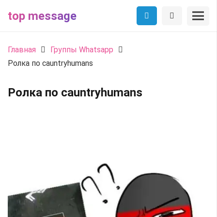
top message
Главная
Группы Whatsapp
Ролка по cauntryhumans
Ролка по cauntryhumans