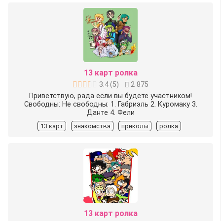
13 карт ролка
3.4
(
5
)
2 875
Приветствую, рада если вы будете участником!
Свободны: Не свободны: 1. Габриэль 2. Куромаку 3.
Данте 4. Фели
13 карт
знакомства
приколы
ролка
13 карт ролка