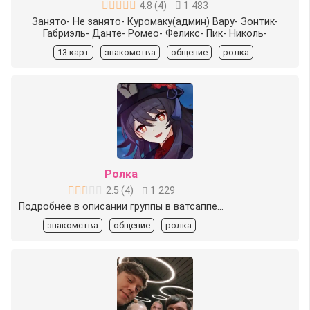
4.8
(
4
)
1 483
Занято- Не занято- Куромаку(админ) Вару- Зонтик-
Габриэль- Данте- Ромео- Феликс- Пик- Николь-
13 карт
знакомства
общение
ролка
Ролка
2.5
(
4
)
1 229
Подробнее в описании группы в ватсаппе...
знакомства
общение
ролка