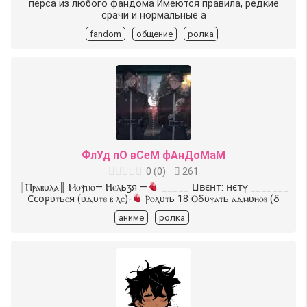
перса из любого фандома Имеются правила, редкие
срачи и нормальные а
fandom
общение
ролка
ФлУд пО вСеМ фАнДоМаМ
0
(
0
)
261
║Ⲡⲣⲁⲃυⲗⲁ║ Ⲙⲟⲯⲏⲟ— Ⲏⲉⲗьⳅя —
_____ Ⳙⲃⲉⲏⲧ: ⲏⲉⲧⲩ _______
Ⲥⲥⲟⲣυⲧьⲥя (υⲇυⲧⲉ ⲃ ⲗⲥ)-
Ⲣⲟⲗυⲧь 18 Ⲟⳝυⲯⲁⲧь ⲁⲇⲙυⲏⲟⲃ (ⳝ
аниме
ролка