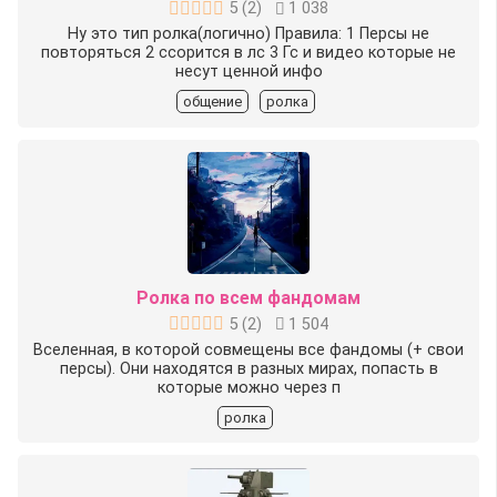
5
(
2
)
1 038
Ну это тип ролка(логично) Правила: 1 Персы не
повторяться 2 ссорится в лс 3 Гс и видео которые не
несут ценной инфо
общение
ролка
Ролка по всем фандомам
5
(
2
)
1 504
Вселенная, в которой совмещены все фандомы (+ свои
персы). Они находятся в разных мирах, попасть в
которые можно через п
ролка