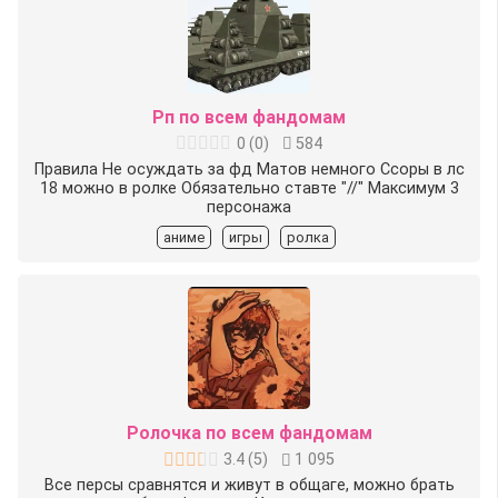
Рп по всем фандомам
0
(
0
)
584
Правила Не осуждать за фд Матов немного Ссоры в лс
18 можно в ролке Обязательно ставте "//" Максимум 3
персонажа
аниме
игры
ролка
Ролочка по всем фандомам
3.4
(
5
)
1 095
Все персы сравнятся и живут в общаге, можно брать