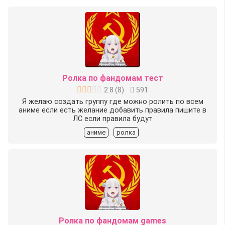
Ролка по фандомам тест
2.8
(
8
)
591
Я желаю создать группу где можно ролить по всем
аниме если есть желание добавить правила пишите в
ЛС если правила будут
аниме
ролка
Ролка по фандомам games