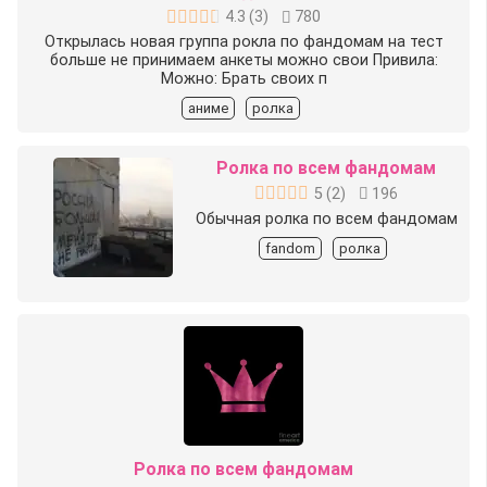
4.3
(
3
)
780
Открылась новая группа рокла по фандомам на тест
больше не принимаем анкеты можно свои Привила:
Можно: Брать своих п
аниме
ролка
Ролка по всем фандомам
5
(
2
)
196
Обычная ролка по всем фандомам
fandom
ролка
Ролка по всем фандомам