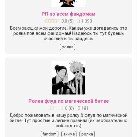
РП по всем фандомам
3.8
(
5
)
1 390
Всем хаюшки мои дорогие! Как вы уже догадались это
ролка пов всем фандомам! Надеюсь ты тут будешь
счастлив и ты найдёшь
ролка
Ролка флуд по магической битве
0
(
0
)
181
Добро пожаловать в нашу ролку & флуд по магической
битве! Тут простые и легкие правила.(их необязательно
соблюдать)
fandom
аниме
ролка