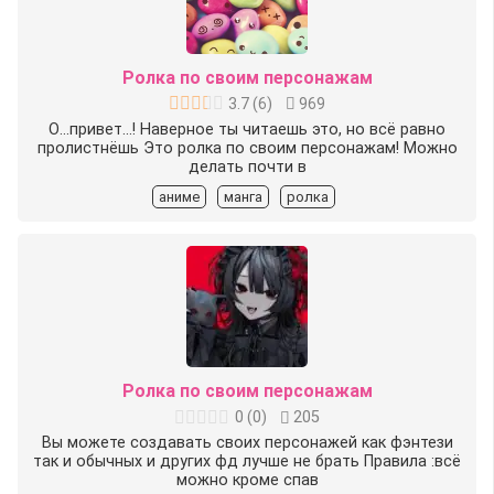
Ролка по своим персонажам
3.7
(
6
)
969
О...привет...! Наверное ты читаешь это, но всё равно
пролистнёшь Это ролка по своим персонажам! Можно
делать почти в
аниме
манга
ролка
Ролка по своим персонажам
0
(
0
)
205
Вы можете создавать своих персонажей как фэнтези
так и обычных и других фд лучше не брать Правила :всё
можно кроме спав