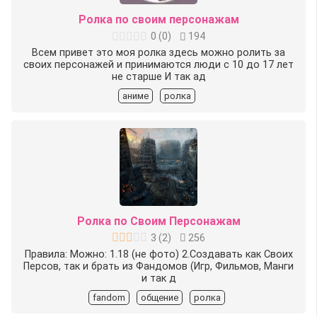
Ролка по своим персонажам
0
(
0
)
194
Всем привет это моя ролка здесь можно ролить за
своих персонажей и принимаются люди с 10 до 17 лет
не старше И так ад
аниме
ролка
Ролка по Своим Персонажам
3
(
2
)
256
Правила: Можно: 1.18 (не фото) 2.Создавать как Своих
Персов, так и брать из Фандомов (Игр, Фильмов, Манги
и так д
fandom
общение
ролка