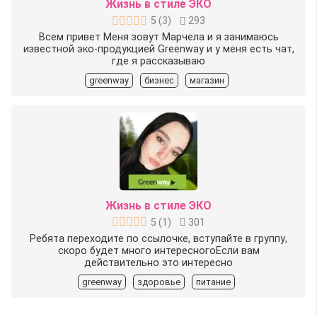
Жизнь в стиле ЭКО
5
(
3
)
293
Всем привет Меня зовут Марчела и я занимаюсь
известной эко-продукцией Greenway и у меня есть чат,
где я рассказываю
greenway
бизнес
магазин
Жизнь в стиле ЭКО
5
(
1
)
301
Ребята переходите по ссылочке, вступайте в группу,
скоро будет много интересногоЕсли вам
действительно это интересно
greenway
здоровье
питание