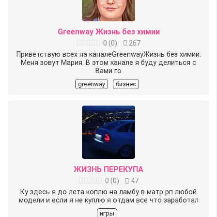
Greenway Жизнь без химии
0
(
0
)
267
Приветствую всех на каналеGreenwayЖизнь без химии.
Меня зовут Мария. В этом канале я буду делиться с
Вами го
greenway
бизнес
ЖИЗНЬ ПЕРЕКУПА
0
(
0
)
47
Ку здесь я до лета коплю на ламбу в матр рп любой
модели и если я не куплю я отдам все что заработал
игры