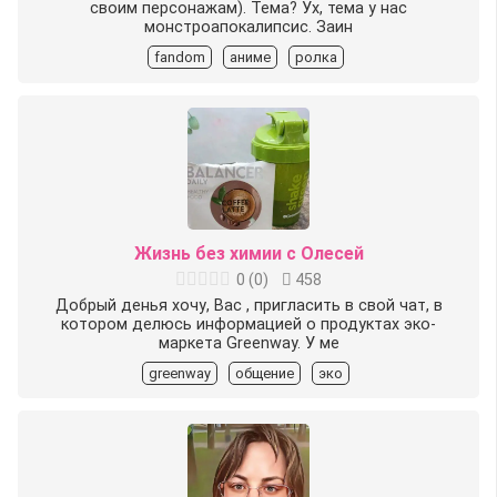
своим персонажам). Тема? Ух, тема у нас
монстроапокалипсис. Заин
fandom
аниме
ролка
Жизнь без химии с Олесей
0
(
0
)
458
Добрый день‍️я хочу, Вас , пригласить в свой чат, в
котором делюсь информацией о продуктах эко-
маркета Greenway. У ме
greenway
общение
эко