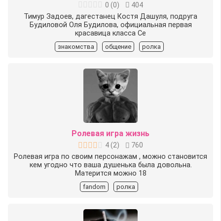
0
(
0
)
404
Тимур Задоев, дагестанец Костя Дашуля, подруга
Будиловой Оля Будилова, официальная первая
красавица класса Се
знакомства
общение
ролка
Ролевая игра жизнь
4
(
2
)
760
Ролевая игра по своим персонажам , можно становится
кем угодно что ваша душенька была довольна.
Матерится можно 18
fandom
ролка