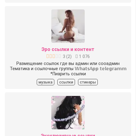
Эро ссылки и контент
3
(
2
)
1 076
Размещение ссылок где вы админ или сооадмин
Тематика и ссылочные группы 𝕎𝕙𝕒𝕥𝕤𝔸𝕡𝕡️ 𝕥𝕖𝕝𝕖𝕘𝕣𝕒𝕞𝕞️
*Пиарить ссылки
музыка
ссылки
стикеры
Эксклюзивные ссылки