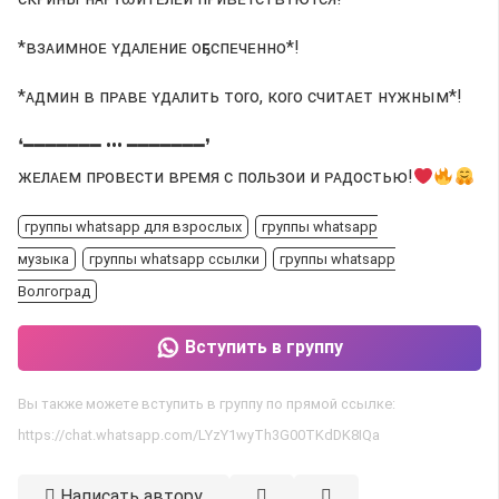
*взᴀимноᴇ ʏдᴀлᴇниᴇ оҕᴇспᴇчᴇнно*!
*ᴀдмин в пᴘᴀвᴇ ʏдᴀлить тоrо, коrо считᴀᴇт нʏжным*!
❛━━━━━━━ ••• ━━━━━━━❜
жᴇлᴀᴇм пᴘовᴇсти вᴘᴇмя с пользои и ᴘᴀдостью!
группы whatsapp для взрослых
группы whatsapp
музыка
группы whatsapp ссылки
группы whatsapp
Волгоград
Вступить в группу
Вы также можете вступить в группу по прямой ссылке:
https://chat.whatsapp.com/LYzY1wyTh3G00TKdDK8IQa
Написать автору