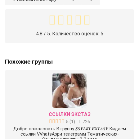
4.8
/ 5. Количество оценок:
5
Похожие группы
ССЫЛКИ ЭКСТАЗ
5
(
1
)
726
Добро пожаловать В группу 𝑺𝑺𝒀𝑳𝑲𝑰 𝑬𝑿𝑻𝑨𝑺𝒀 Кидаем
ссылки VVhatsAppи телеграмм Тематических-