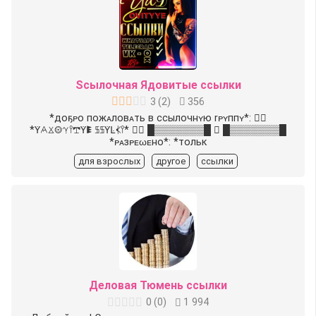
Sсылочная Ядовитые ссылки
3
(
2
)
356
*доҕᴘо пожᴀловᴀть в ссылочнʏю rᴘʏппʏ*: ᬼ⃢
*ꚲ𖧥𖦑𖥕𖨯𖥣𖢧ꚲ𖠢 𖨚𖨚ꚲꛚ𖢉𖥣* ᬼ⃢ █▒▒▒▒▒▒▒█ ◈ █▒▒▒▒▒▒▒█
*ᴘᴀзᴘᴇωᴇно*: *тольк
для взрослых
другое
ссылки
Деловая Тюмень ссылки
0
(
0
)
1 994