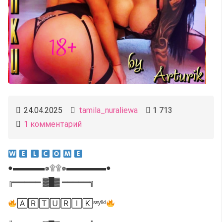
24.04.2025
tamila_nuraliewa
1 713
1
комментарий
●▬▬▬▬๑۩۩๑▬▬▬▬▬●
╔═════ ▓█▓ ═════╗
🄰🅁🅃🅄🅁🄸🄺ˢˢʸˡᵏⁱ