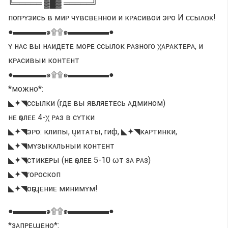
╚═════ ▓█▓ ═════╝
поrᴘʏзись в миᴘ чʏвсвᴇннои и кᴘᴀсивои эᴘо И ᴄᴄыᴧᴏᴋ!
●▬▬▬▬๑۩۩๑▬▬▬▬▬●
ʏ нᴀс вы нᴀидᴇтᴇ моᴘᴇ ссылок ᴘᴀзноrо χᴀᴘᴀктᴇᴘᴀ, и
кᴘᴀсивыи контᴇнт
●▬▬▬▬๑۩۩๑▬▬▬▬▬●
*можно*:
◣✦◥ссылки (rдᴇ вы являᴇтᴇсь ᴀдмином)
нᴇ ҕолᴇᴇ 4-χ ᴘᴀз в сʏтки
◣✦◥эᴘо: клипы, ųитᴀты, rиф, ◣✦◥кᴀᴘтинки,
◣✦◥мʏзыкᴀльныи контᴇнт
◣✦◥стикᴇᴘы (нᴇ ҕолᴇᴇ 5-10 ωт зᴀ ᴘᴀз)
◣✦◥rоᴘоскоп
◣✦◥оҕպᴇниᴇ минимʏм!
●▬▬▬▬๑۩۩๑▬▬▬▬▬●
*зᴀпᴘᴇպᴇно*: