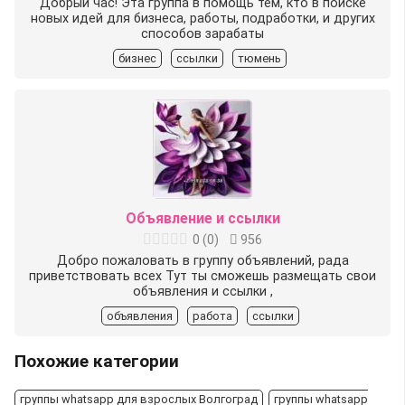
Добрый час! Эта группа в помощь тем, кто в поиске
новых идей для бизнеса, работы, подработки, и других
способов зарабаты
бизнес
ссылки
тюмень
Объявление и ссылки
0
(
0
)
956
Добро пожаловать в группу объявлений, рада
приветствовать всех Тут ты сможешь размещать свои
объявления и ссылки ,
объявления
работа
ссылки
Похожие категории
группы whatsapp для взрослых Волгоград
группы whatsapp