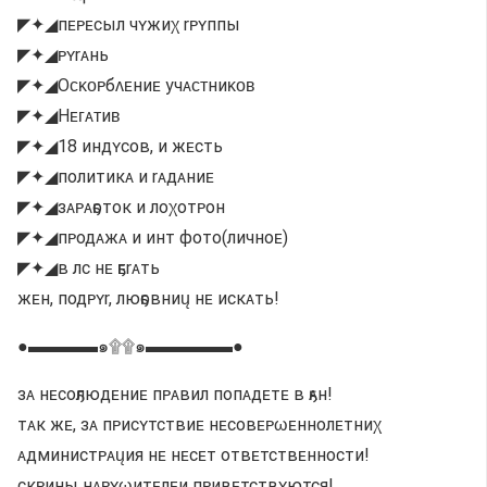
◤✦◢пᴇᴘᴇсыл чʏжиχ rᴘʏппы
◤✦◢ᴘʏrᴀнь
◤✦◢Оᴄᴋᴏᴩбᴧᴇниᴇ учᴀᴄᴛниᴋᴏʙ
◤✦◢Нᴇᴦᴀᴛиʙ
◤✦◢18 индʏсов, и жᴇсть
◤✦◢политикᴀ и rᴀдᴀниᴇ
◤✦◢зᴀᴘᴀҕоток и лоχотᴘон
◤✦◢пᴘодᴀжᴀ и инт фото(личноᴇ)
◤✦◢в лс нᴇ ҕᴇrᴀть
жᴇн, подᴘʏr, люҕовниų нᴇ искᴀть!
●▬▬▬▬๑۩۩๑▬▬▬▬▬●
зᴀ нᴇсоҕлюдᴇниᴇ пᴘᴀвил попᴀдᴇтᴇ в ҕᴀн!
тᴀк жᴇ, зᴀ пᴘисʏтствиᴇ нᴇсовᴇᴘωᴇннолᴇтниχ
ᴀдминистᴘᴀųия нᴇ нᴇсᴇт отвᴇтствᴇнности!
скᴘины нᴀᴘʏωитᴇлᴇи пᴘивᴇтствʏются!