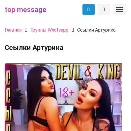
top message
Главная
Группы Whatsapp
Ссылки Артурика
Ссылки Артурика