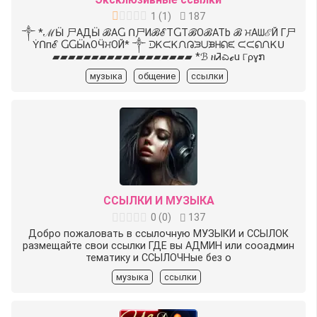
1
(
1
)
187
༒ *ℳӸ 尸AДӸ ℬAႺ Ո尸ИℬℰTႺTℬОℬATb ℬ ਮAᗯℰЙ Г尸
ẎՈпℰ ႺႺӸለОӴਮОЙ* ༒ ᑓᏦᙅᏦᙁᕡᙐᑌᙖᕼᕠᙓ ᙅᙅᕠᙁᏦᑌ
▰▰▰▰▰▰▰▰▰▰▰▰▰▰▰▰▰▰ *ℬ ዘᏘಎℯu ୮ρɣກ
музыка
общение
ссылки
ССЫЛКИ И МУЗЫКА
0
(
0
)
137
Добро пожаловать в ссылочную МУЗЫКИ и ССЫЛОК
размещайте свои ссылки ГДЕ вы АДМИН или сооадмин
тематику и ССЫЛОЧНые без о
музыка
ссылки