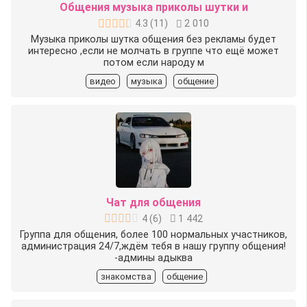
Общения музыка приколы шутки и
4.3
(
11
)
2 010
Музыка приколы шутка общения без рекламы будет
интересно ,если не молчать в группе что ещё может
потом если народу м
видео
музыка
общение
Чат для общения
4
(
6
)
1 442
Группа для общения, более 100 нормальных участников,
администрация 24/7,ждём тебя в нашу группу общения!
-админы адыква
знакомства
общение