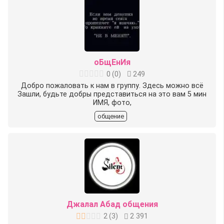
оБщЕнИя
0
(
0
)
249
Добро пожаловать к нам в группу‍️‍. Здесь можно всё
Зашли, будьте добры представиться на это вам 5 мин
ИМЯ, фото,
общение
Джалал Абад общения
2
(
3
)
2 391