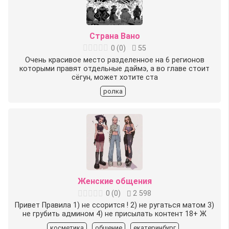
Страна Вано
0
(
0
)
55
Очень красивое место разделенное на 6 регионов
которыми правят отдельные даймэ, а во главе стоит
сёгун, может хотите ста
ролка
Женские общения
0
(
0
)
2 598
Привет️ Правила 1) не ссорится ! 2) не ругаться матом 3)
не грубить админом 4) не присылать контент 18+ Ж
косметика
общение
екатеринбург