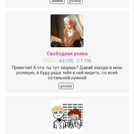
аниме
ролка
Свободная ролка
4.2
(
10
)
1 136
Приветик! А что ты тут сидишь? Давай заходи в мою
ролевую, я буду рада тебя в ней видеть, со всей
остальной нужной
ролка