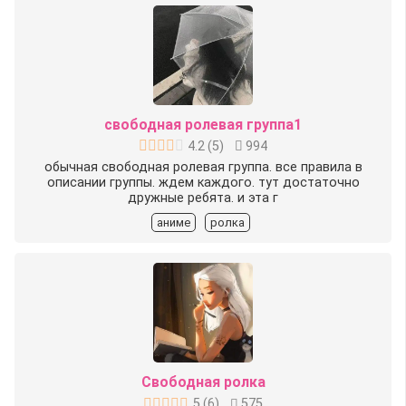
свободная ролевая группа1
4.2
(
5
)
994
обычная свободная ролевая группа. все правила в
описании группы. ждем каждого. тут достаточно
дружные ребята. и эта г
аниме
ролка
Свободная ролка
5
(
6
)
575