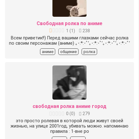
Свободная ролка по аниме
1
(
1
)
238
Всем приветик!!) Перед вашими глазками сейчас ролка
по своим персонажам (аниме) ｡･:*:･ﾟ’｡･:*:･ﾟ’｡･:*:･ﾟ’｡･:*:･ﾟ’
аниме
общение
ролка
свободная ролка аниме город
0
(
0
)
279
это просто ролевая в которой люди живут своей
жизнью, на улице 2001год, убивать можно. напоминаю
правила : 1-вне ро