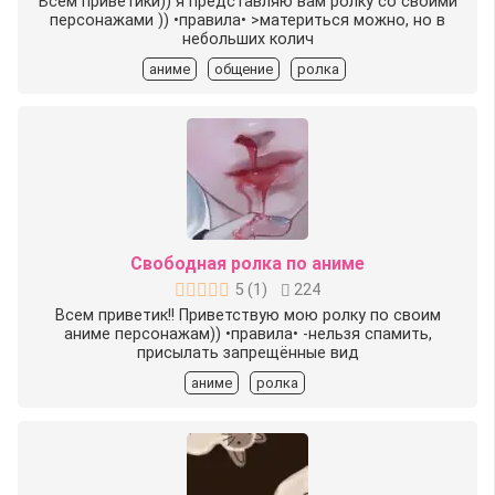
Всем приветики)) я представляю вам ролку со своими
персонажами )) •правила• >материться можно, но в
небольших колич
аниме
общение
ролка
Свободная ролка по аниме
5
(
1
)
224
Всем приветик!! Приветствую мою ролку по своим
аниме персонажам)) •правила• -нельзя спамить,
присылать запрещённые вид
аниме
ролка