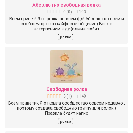
Абсолютно свободная ролка
0
(
0
)
193
Всем привет! Это ролка по всем фд! Абсолютно всем и
вообщем просто кайфовое общение) Всех с
нетерпением жду.(админ любит
ролка
Свободная ролка
5
(
1
)
148
Всем приветик Я открыла сообщество совсем недавно ,
поэтому создала свободную группу для ролок )
Правила будут напис
ролка