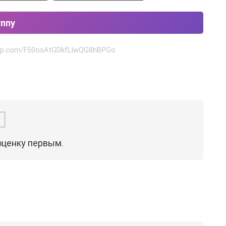
уппу
sapp.com/F50osAtGDkfLIwQG8hBPGo
оценку первым.