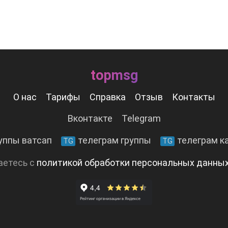
topmsg
О нас
Тарифы
Справка
Отзыв
Контакты
Вконтакте
Telegram
уппы ватсап
телеграм группы
телеграм к
TG
TG
аетесь с
политикой обработки персональных данны