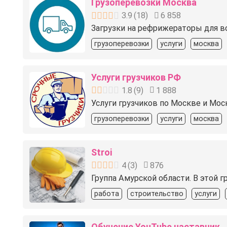
Грузоперевозки Москва
3.9
(
18
)
6 858
Загрузки на рефрижераторы для в
грузоперевозки
услуги
москва
Услуги грузчиков РФ
1.8
(
9
)
1 888
Услуги грузчиков по Москве и Моск
грузоперевозки
услуги
москва
Stroi
4
(
3
)
876
Группа Амурской области. В этой г
работа
строительство
услуги
Обучение YouTube наставник