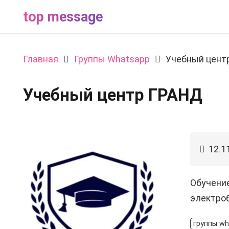
top message
Главная
Группы Whatsapp
Учебный цент
Учебный центр ГРАНД
12.1
Обучение
электроб
группы wh