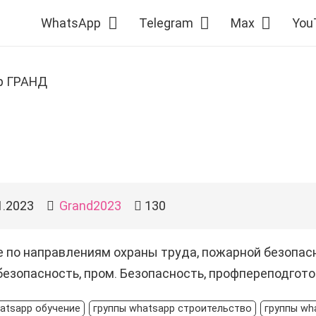
WhatsApp
Telegram
Max
You
р ГРАНД
1.2023
Grand2023
130
 по направлениям охраны труда, пожарной безопасн
езопасность, пром. Безопасность, профпереподготовк
atsapp обучение
группы whatsapp строительство
группы wh