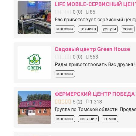
LIFE MOBILE-СЕРВИСНЫЙ ЦЕН
0
(
0
)
85
Вас приветствует сервисный цент
магазин
техника
услуги
сочи
Садовый центр Green House
0
(
0
)
563
Рады приветствовать Вас друзья 
магазин
ФЕРМЕРСКИЙ ЦЕНТР ПОБЕДА
5
(
2
)
1 318
Группа по Томской области. Прод
магазин
питание
томск