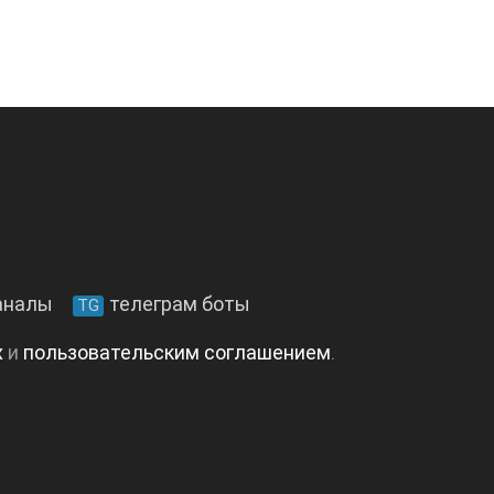
аналы
телеграм боты
TG
х
и
пользовательским соглашением
.