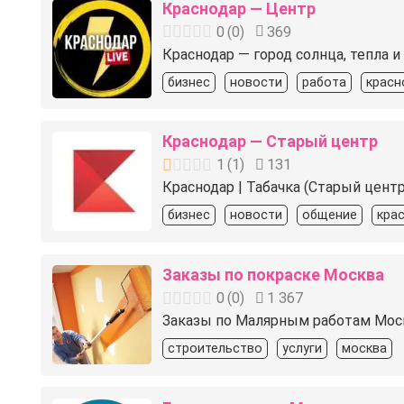
Краснодар — Центр
0
(
0
)
369
Краснодар — город солнца, тепла и
бизнес
новости
работа
красн
Краснодар — Старый центр
1
(
1
)
131
Краснодар | Табачка (Старый центр
бизнес
новости
общение
кра
Заказы по покраске Москва
0
(
0
)
1 367
Заказы по Малярным работам Моск
строительство
услуги
москва