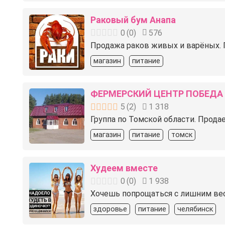
Раковый бум Анапа
0
(
0
)
576
Продажа раков живых и варёных. Го
магазин
питание
ФЕРМЕРСКИЙ ЦЕНТР ПОБЕДА
5
(
2
)
1 318
Группа по Томской области. Прод
магазин
питание
томск
Худеем вместе
0
(
0
)
1 938
Хочешь попрощаться с лишним весо
здоровье
питание
челябинск