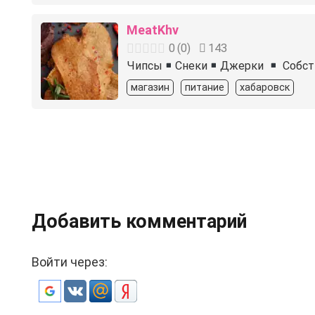
MeatKhv
0
(
0
)
143
Чипсы
Снеки
Джерки
Собст
магазин
питание
хабаровск
Добавить комментарий
Войти через: