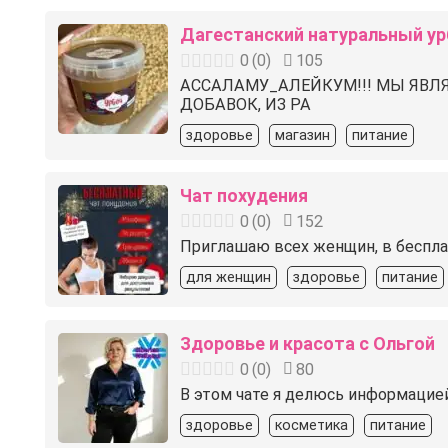
Дагестанский натуральный ур
0
(
0
)
105
АССАЛАМУ_АЛЕЙКУМ!!! МЫ ЯВЛ
ДОБАВОК, ИЗ РА
здоровье
магазин
питание
Чат похудения
0
(
0
)
152
Приглашаю всех женщин, в бесплат
для женщин
здоровье
питание
Здоровье и красота с Ольгой
0
(
0
)
80
В этом чате я делюсь информацией
здоровье
косметика
питание