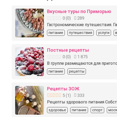
Вкусные туры по Приморью
0
(
0
)
289
Гастрономические путешествия. Га
питание
путешествия
услуги
Постные рецепты
0
(
0
)
1 875
В группе размещаются для пригото
питание
рецепты
Рецепты ЗОЖ
5
(
1
)
333
Рецепты здорового питания Собст
здоровье
питание
спорт
моск