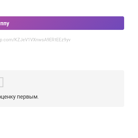
уппу
sapp.com/KZJeV1VXnwsA9ERtEEz9yv
оценку первым.