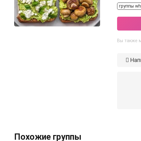
группы wh
Вы также м
Нап
Похожие группы