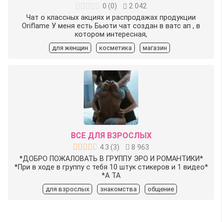
0
(
0
)
2 042
Чат о классных акциях и распродажах продукции
Oriflame У меня есть Бьюти чат создан в ватс ап , в
котором интересная,
для женщин
косметика
магазин
ВСЕ ДЛЯ ВЗРОСЛЫХ
4.3
(
3
)
8 963
*ДОБРО ПОЖАЛОВАТЬ В ГРУППУ ЭРО И РОМАНТИКИ*
*При в ходе в группу с тебя 10 штук стикеров и 1 видео*
*А ТА
для взрослых
знакомства
общение