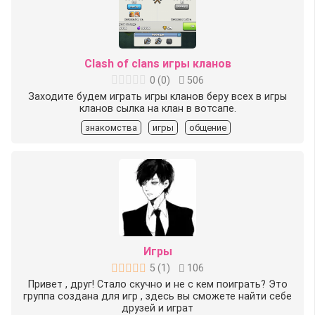
Clash of clans игры кланов
0
(
0
)
506
Заходите будем играть игры кланов беру всех в игры
кланов сылка на клан в вотсапе.
знакомства
игры
общение
Игры
5
(
1
)
106
Привет , друг! Стало скучно и не с кем поиграть? Это
группа создана для игр , здесь вы сможете найти себе
друзей и играт