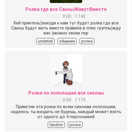
Ролка где все СансыЖивутВместе
0
(
0
)
142
Хей приятель)заходи к нам тут будет ролка где все
Сансы будут жить вместе правила в опис группы)жду
вас (можно своих пер
undertail
общение
ролка
Ролка по лололошке все сизоны
0
(
0
)
173
Приветик эта ролка по всем сизонам лололошки,
надеюсь ты входить не будешь, каждый может взять
от одного до 4 персонажей
fandom
ролка