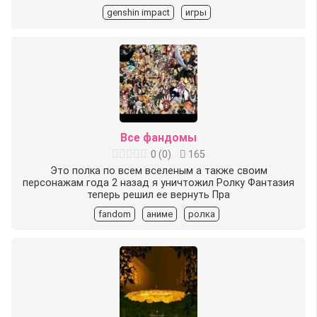
genshin impact
игры
Все фандомы
0
(
0
)
165
Это полка по всем вселеным а также своим
персонажам года 2 назад я уничтожил Ролку Фантазия
теперь решил еe вернуть Пра
fandom
аниме
ролка