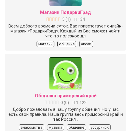
Магазин ПодаркиГрад
5
(
1
)
134
Всем доброго времени суток, Вас приветствует онлайн-
магазин «ПодаркиГрад». Каждый из Вас сможет найти
что-то полезное дл
магазин
общение
аксай
Общалка приморский край
0
(
0
)
1 122
Добро пожаловать в нашу группу общения. Но у нас
есть свои правила. Наша группа весь приморский край и
так Россия .
знакомства
музыка
общение
уссурийск