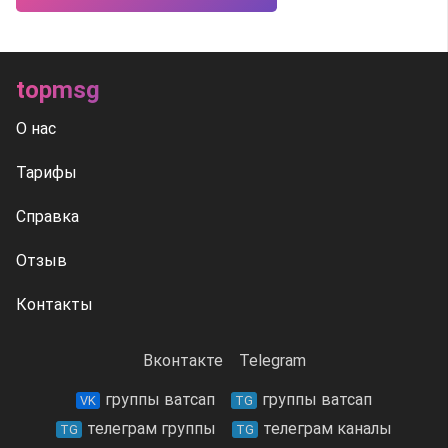
topmsg
О нас
Тарифы
Справка
Отзыв
Контакты
Вконтакте
Telegram
группы ватсап
группы ватсап
VK
TG
телеграм группы
телеграм каналы
TG
TG