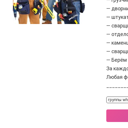
— дворн
— штука
— сварщ
— отдел
— камен
— сварщ
— Берём 
За каждо
Любая ф
_______
группы wh