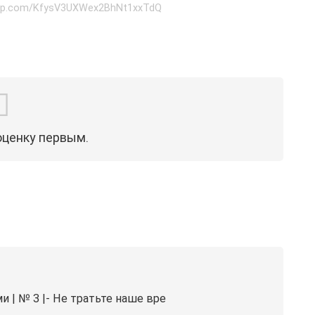
sapp.com/KfysV3UXWex2BhNt1xxTdQ
оценку первым.
ми | № 3 |- Не тратьте наше вре