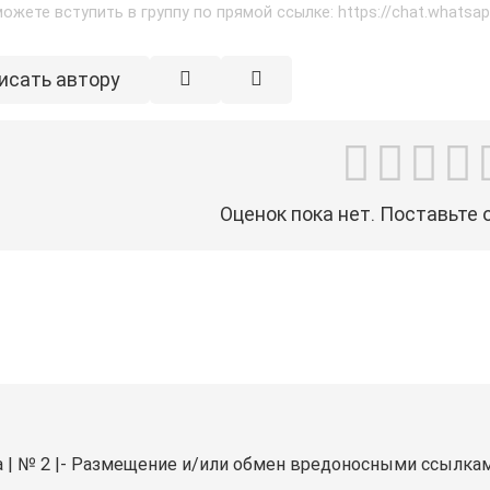
ожете вступить в группу по прямой ссылке: https://chat.what
исать автору
Оценок пока нет. Поставьте 
клама | № 2 |- Размещение и/или обмен вредоносными ссылка