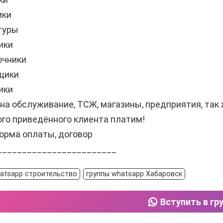
ики
туры
ики
очники
щики
ики
на обслуживание, ТСЖ, магазины, предприятия, так
го приведённого клиента платим!
орма оплаты, договор
________________________
atsapp строительство
группы whatsapp Хабаровск
Вступить в гр