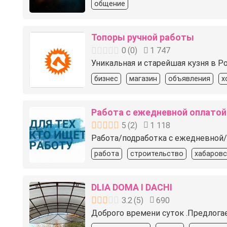
общение
Топоры ручной работы
0
(
0
)
1 747
Уникальная и старейшая кузня в Ро
бизнес
магазин
объявления
х
Работа с ежедневной оплатой
5
(
2
)
1 118
Работа/подработка с ежедневной
работа
строительство
хабаровс
DLIA DOMA I DACHI
3.2
(
5
)
690
Доброго времени суток .Предлога