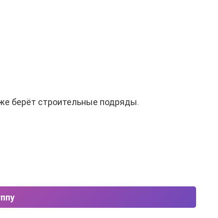
 же берёт строительные подряды.
уппу