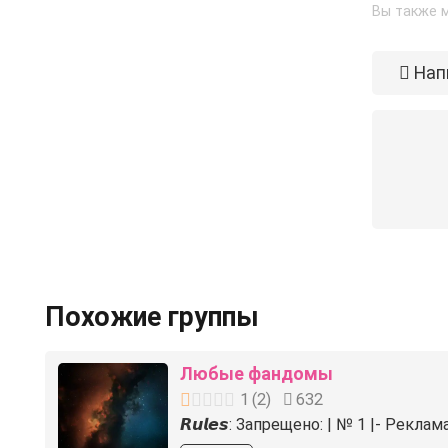
Вы также м
Нап
Похожие группы
Любые фандомы
1
(
2
)
632
𝙍𝙪𝙡𝙚𝙨: Запрещено: | № 1 |- Ре