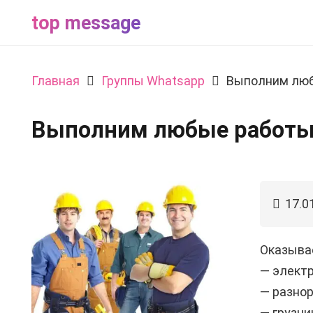
top message
Главная
Группы Whatsapp
Выполним лю
Выполним любые работ
17.0
Оказыва
— элект
— разно
— грузчи