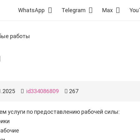
WhatsApp
Telegram
Max
You
бые работы
ы
1.2025
id334086809
267
ем услуги по предоставлению рабочей силы:
рики
рабочие
ки