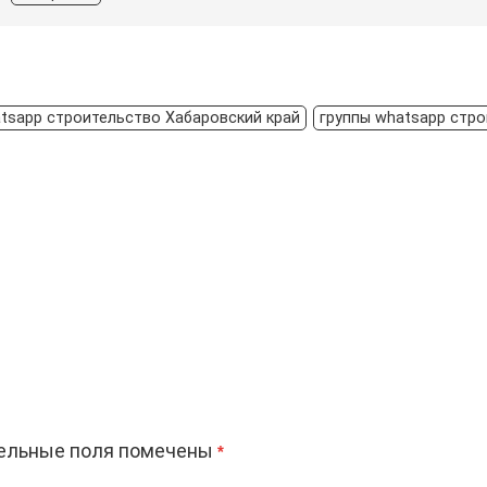
tsapp строительство Хабаровский край
группы whatsapp стр
ельные поля помечены
*