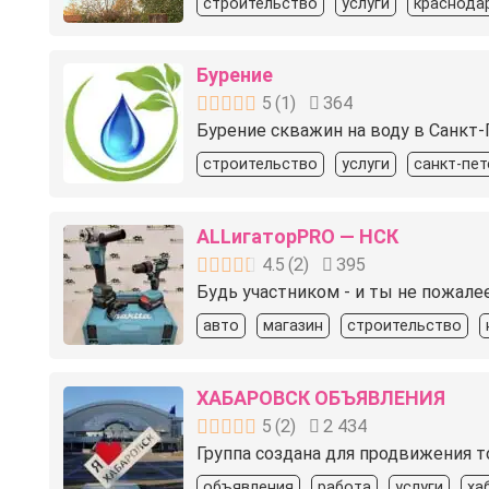
строительство
услуги
краснода
Бурение
5
(
1
)
364
Бурение скважин на воду в Санкт-
строительство
услуги
санкт-пет
ALLигаторPRO — НСК
4.5
(
2
)
395
Будь участником - и ты не пожале
авто
магазин
строительство
ХАБАРОВСК ОБЪЯВЛЕНИЯ
5
(
2
)
2 434
Группа создана для продвижения т
объявления
работа
услуги
ха