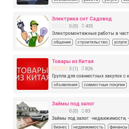
Электрика снт Садовод
0
(
0
)
435
Электромонтажные работы в частн
общение
строительство
услуги
Товары из Китая
5
(
1
)
826
Группа для совместных закупок с к
объявления
совместные покупки
Займы под залог
0
(
0
)
83
Займы под залог: -недвижимости, -
бизнес
недвижимость
финансы