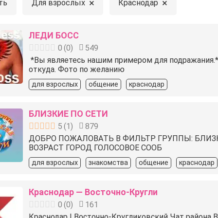
×
×
ть
Для взрослых
Краснодар
ЛЕДИ БОСС
0
(
0
)
549
️ *Вы являетесь нашим примером для подражания.*
откуда. Фото по желанию
для взрослых
общение
краснодар
БЛИЗКИЕ ПО СЕТИ
5
(
1
)
879
ДОБРО ПОЖАЛОВАТЬ В ФИЛЬТР ГРУППЫ: БЛИЗК
ВОЗРАСТ ГОРОД ГОЛОСОВОЕ СООБ
для взрослых
знакомства
общение
краснодар
Краснодар — Восточно-Кругли
0
(
0
)
161
Краснодар | Восточно-Кругликовский Чат района 