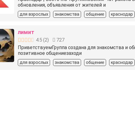
обновления, объявления от жителей и
для взрослых
знакомства
общение
краснодар
лимит
4.5
(
2
)
727
Приветствуем️Группа создана для знакомства и о
позитивное общениезаходи
для взрослых
знакомства
общение
краснодар