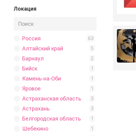
Косметика
Локация
3
Магазин
13
Мамы
2
Мода
Россия
2
63
Музыка
Алтайский край
3
5
Недвижимость
Барнаул
2
2
Новости
Бийск
12
1
Обмен
Камень-на-Оби
1
1
Общение
Яровое
34
1
Объявления
Астраханская область
18
3
Одежда
Астрахань
3
3
Питание
Белгородская область
4
1
Подработка
Шебекино
5
1