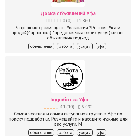
Доска объявлений Уфа
0
(
0
)
1 360
Разрешенно размещать: *вакансии *Резюме *купи-
продай(барахолка) *предложения своих услуг( не все
объявления подход
объявления
работа
услуги
уфа
Подработка Уфа
4.1
(
10
)
5 092
Самая честная и самая актуальная группа в Уфе по
поиску подработки. Размещайте и находите нужные для
вас услуги. М
объявления
работа
услуги
уфа