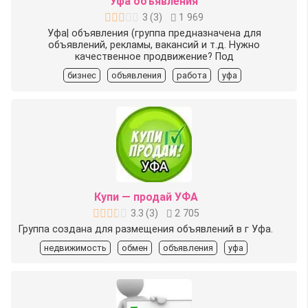
Уфа объявления
3
(
3
)
1 969
Уфа| объявления (группа предназначена для
объявлений, рекламы, вакансий и т.д. Нужно
качественное продвижение? Под
бизнес
объявления
работа
уфа
Купи — продай УФА
3.3
(
3
)
2 705
Группа создана для размещения объявлений в г Уфа.
недвижимость
обмен
объявления
уфа