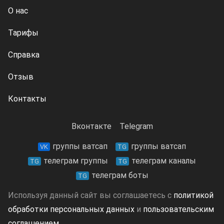
О нас
Тарифы
Справка
Отзыв
Контакты
Вконтакте
Telegram
группы ватсап
группы ватсап
VK
TG
телеграм группы
телеграм каналы
TG
TG
телеграм боты
TG
Используя данный сайт вы соглашаетесь с
политикой
обработки персональных данных
и
пользовательским
соглашением
.