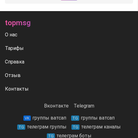
topmsg
О нас
Тарифы
Справка
Отзыв
Контакты
Вконтакте
Telegram
группы ватсап
группы ватсап
VK
TG
телеграм группы
телеграм каналы
TG
TG
телеграм боты
TG