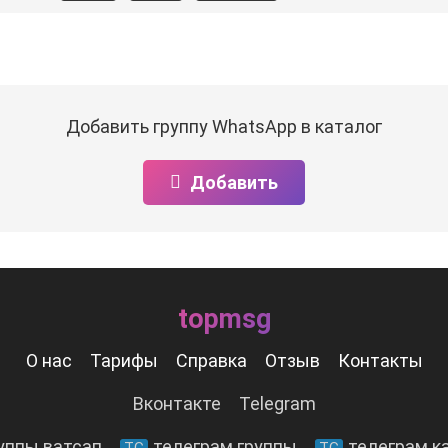
Добавить группу WhatsApp в каталог
Добавить
topmsg
О нас
Тарифы
Справка
Отзыв
Контакты
Вконтакте
Telegram
уппы ватсап
телеграм группы
телеграм к