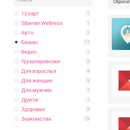
Сброси
13 карт
1
Siberian Wellness
1
Авто
2
Бизнес
11
Видео
1
Грузоперевозки
3
Для взрослых
4
Для женщин
9
Для мужчин
1
Другое
1
Здоровье
9
Знакомства
19
Игры
2