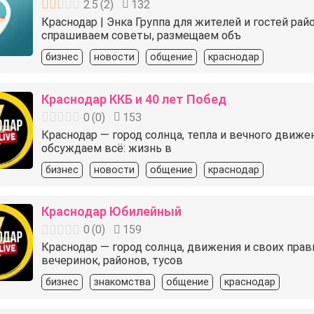
2.5
(
2
)
132
Краснодар | Энка Группа для жителей и гостей рай
спрашиваем советы, размещаем объ
бизнес
новости
общение
краснодар
Краснодар ККБ и 40 лет Побед
0
(
0
)
153
Краснодар — город солнца, тепла и вечного движен
обсуждаем всё: жизнь в
бизнес
новости
общение
краснодар
Краснодар Юбилейный
0
(
0
)
159
Краснодар — город солнца, движения и своих прав
вечеринок, районов, тусов
бизнес
знакомства
общение
краснодар