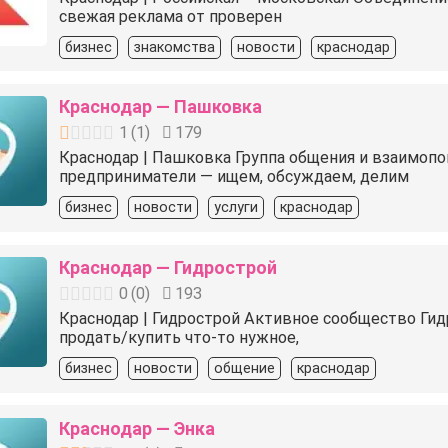
свежая реклама от проверен
бизнес
знакомства
новости
краснодар
Краснодар — Пашковка
1
(
1
)
179
Краснодар | Пашковка Группа общения и взаимопо
предприниматели — ищем, обсуждаем, делим
бизнес
новости
услуги
краснодар
Краснодар — Гидрострой
0
(
0
)
193
Краснодар | Гидрострой Активное сообщество Гид
продать/купить что-то нужное,
бизнес
новости
общение
краснодар
Краснодар — Энка