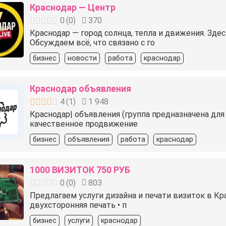
Краснодар — Центр
0
(
0
)
370
Краснодар — город солнца, тепла и движения. Здес
Обсуждаем всё, что связано с го
бизнес
новости
работа
краснодар
Краснодар объявления
4
(
1
)
1 948
Краснодар| объявления (группа предназначена для
качественное продвижение
бизнес
объявления
работа
краснодар
1000 ВИЗИТОК 750 РУБ
0
(
0
)
803
Предлагаем услуги дизайна и печати визиток в Кр
двухсторонняя печать • п
бизнес
услуги
краснодар