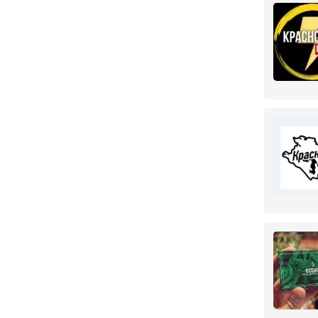
область
Ювелирные украшения
1
Санкт-Петербург
15
Липецкая область
2
Липецк
2
Московская область
125
Дмитров
1
Москва
121
Новосибирская
26
область
Искитим
1
Новосибирск
25
Омская область
3
Омск
3
Оренбургская область
1