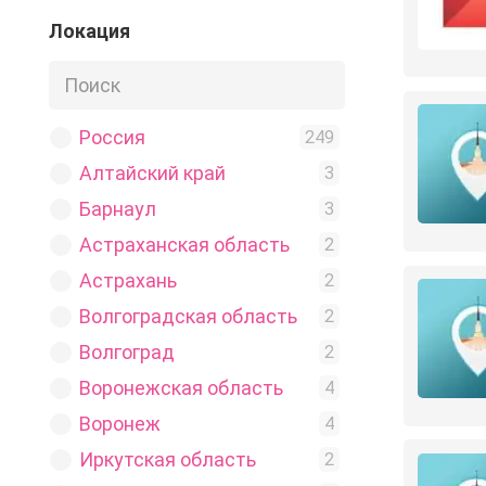
Косметика
Локация
3
Магазин
13
Мамы
2
Мода
Россия
2
249
Музыка
Алтайский край
3
3
Недвижимость
Барнаул
2
3
Новости
Астраханская область
12
2
Обмен
Астрахань
1
2
Общение
Волгоградская область
34
2
Объявления
Волгоград
18
2
Одежда
Воронежская область
3
4
Питание
Воронеж
4
4
Подработка
Иркутская область
5
2