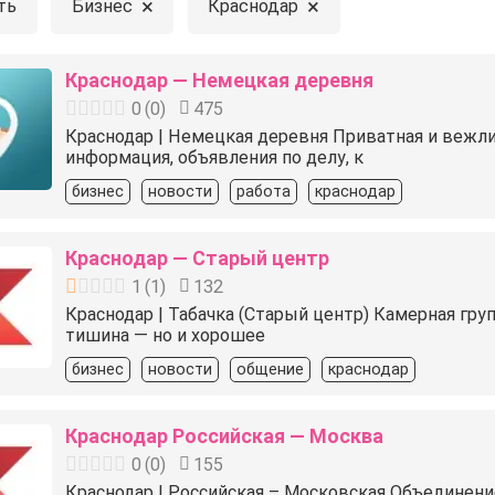
×
×
ть
Бизнес
Краснодар
Краснодар — Немецкая деревня
0
(
0
)
475
Краснодар | Немецкая деревня Приватная и вежли
информация, объявления по делу, к
бизнес
новости
работа
краснодар
Краснодар — Старый центр
1
(
1
)
132
Краснодар | Табачка (Старый центр) Камерная груп
тишина — но и хорошее
бизнес
новости
общение
краснодар
Краснодар Российская — Москва
0
(
0
)
155
Краснодар | Российская – Московская Объединени