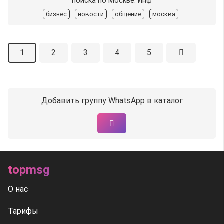
поиска по Москве. Инф
бизнес
новости
общение
москва
1
2
3
4
5
Добавить группу WhatsApp в каталог
topmsg
О нас
Тарифы