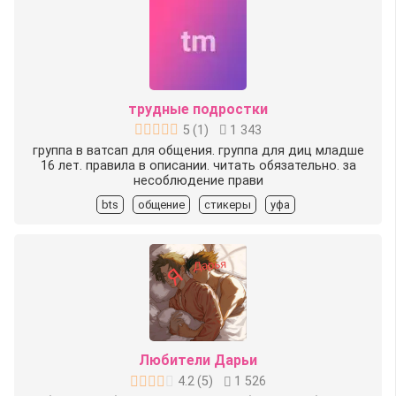
трудные подростки
5
(
1
)
1 343
группа в ватсап для общения. группа для диц младше
16 лет. правила в описании. читать обязательно. за
несоблюдение прави
bts
общение
стикеры
уфа
Любители Дарьи
4.2
(
5
)
1 526