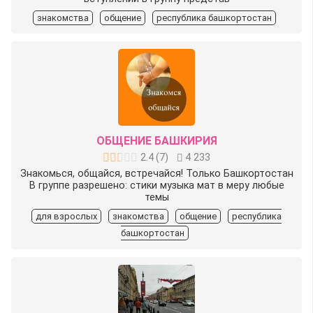
знакомства
общение
республика башкортостан
ОБЩЕНИЕ БАШКИРИЯ
2.4
(
7
)
4 233
Знакомься, общайся, встречайся! Только Башкортостан
В группе разрешено: ️стики ️музыка ️мат в меру ️любые
темы
для взрослых
знакомства
общение
республика
башкортостан