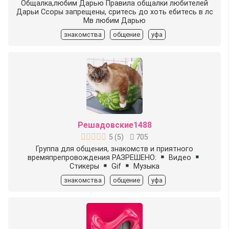
Общалка,любим Дарью Правила общалки любителей
Дарьи Ссоры запрещены, сритесь до хоть ебитесь в лс
Мв любим Дарью
знакомства
общение
уфа
Решадовские1488
5
(
5
)
705
Группа для общения, знакомств и приятного
времяпрепровождения РАЗРЕШЕНО:
Видео
Стикеры
Gif
Музыка
знакомства
общение
уфа