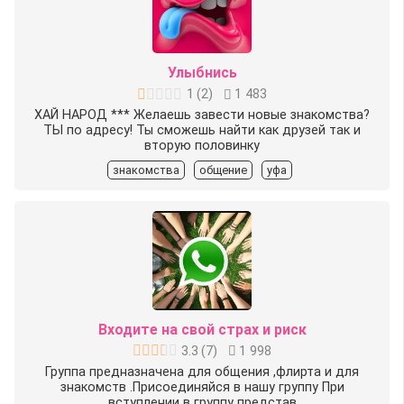
Улыбнись
1
(
2
)
1 483
ХАЙ НАРОД *** Желаешь завести новые знакомства?
ТЫ по адресу! Ты сможешь найти как друзей так и
вторую половинку
знакомства
общение
уфа
Входите на свой страх и риск
3.3
(
7
)
1 998
Группа предназначена для общения ,флирта и для
знакомств .Присоединяйся в нашу группу ️При
вступлении в группу представ