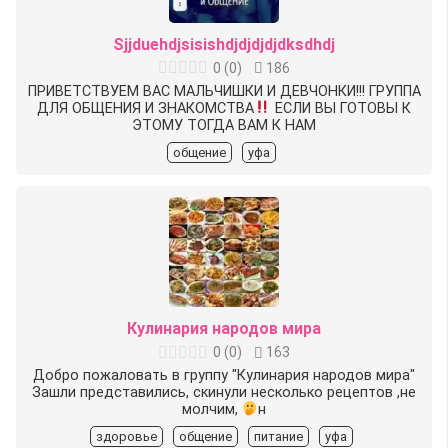
Sjjduehdjsisishdjdjdjdjdksdhdj
0
(
0
)
186
ПРИВЕТСТВУЕМ ВАС МАЛЬЧИШКИ И ДЕВЧОНКИ!!! ГРУППА
ДЛЯ ОБЩЕНИЯ И ЗНАКОМСТВА
ЕСЛИ ВЫ ГОТОВЫ К
ЭТОМУ ТОГДА ВАМ К НАМ
общение
уфа
Кулинария народов мира
0
(
0
)
163
Добро пожаловать в группу "Кулинария народов мира"
Зашли представились, скинули несколько рецептов ,не
молчим,
н
здоровье
общение
питание
уфа