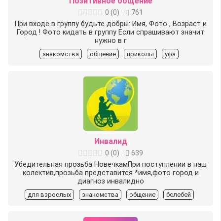
Позитивное общение
0
(
0
)
761
При входе в группу будьте добры: Имя, Фото , Возраст и
Город ! Фото кидать в группу Если спрашивают значит
нужно в г
знакомства
общение
приколы
уфа
Инвалид
0
(
0
)
639
Убедительная прозьба НовечкамПри поступлении в наш
колектив,прозьба представится *имя,фото город и
диагноз инвалидно
для взрослых
знакомства
общение
белебей