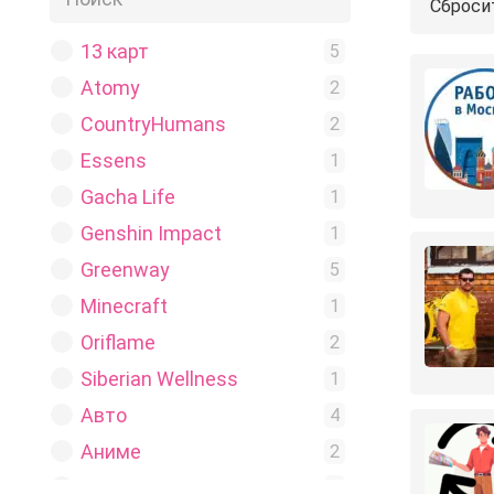
Сброси
13 карт
5
Atomy
2
CountryHumans
2
Essens
1
Gacha Life
1
Genshin Impact
1
Greenway
5
Minecraft
1
Oriflame
2
Siberian Wellness
1
Авто
4
Аниме
2
Беременные
1