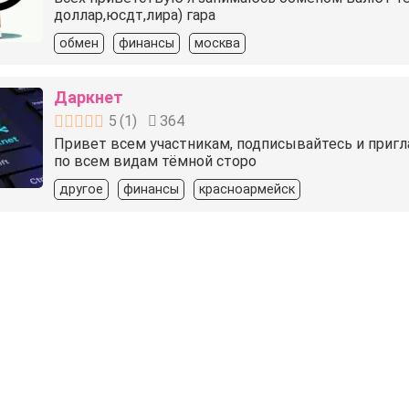
доллар,юсдт,лира) гара
обмен
финансы
москва
Даркнет
5
(
1
)
364
Привет всем участникам, подписывайтесь и пригла
по всем видам тёмной сторо
другое
финансы
красноармейск