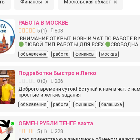
×
×
ть
Финансы
Московская область
РАБОТА В МОСКВЕ
5
(
1
)
808
ВНИМАНИЕ ОТКРЫТ НОВЫЙ ЧАТ ПО РАБОТЕ В 
ЛЮБОЙ ТИП РАБОТЫ ДЛЯ ВСЕХ
СВОБОДНА
объявления
работа
финансы
москва
Подработки Быстро и Легко
0
(
0
)
206
Доброго времени суток! Вступай к нам в чат, с н
простые и лёгкие задания
объявления
работа
финансы
балашиха
ОБМЕН РУБЛИ ТЕНГЕ вахта
5
(
1
)
228
всех приветствую я занимаюсь обменом валют тенг