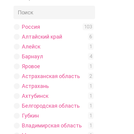
Россия
103
Алтайский край
6
Алейск
1
Барнаул
4
Яровое
1
Астраханская область
2
Астрахань
1
Ахтубинск
1
Белгородская область
1
Губкин
1
Владимирская область
1