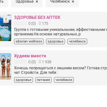
×
×
ть
Здоровье
Челябинск
ЗДОРОВЬЕ БЕЗ АПТЕК
0
(
0
)
175
Группа с готовыми уникальными, эффективными 
организма.На основе натуральных, р
siberian wellness
здоровье
челябинск
Худеем вместе
0
(
0
)
1 938
Хочешь попрощаться с лишним весом? Готова стро
чат Стройсти. Для тебя :
здоровье
питание
челябинск