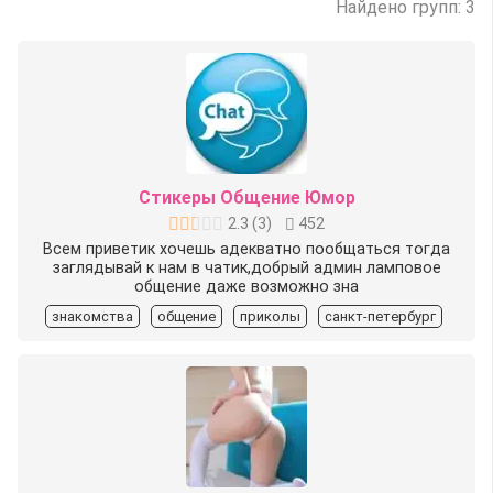
Найдено групп: 3
Стикеры Общение Юмор
2.3
(
3
)
452
Всем приветик хочешь адекватно пообщаться тогда
заглядывай к нам в чатик,добрый админ ламповое
общение даже возможно зна
знакомства
общение
приколы
санкт-петербург