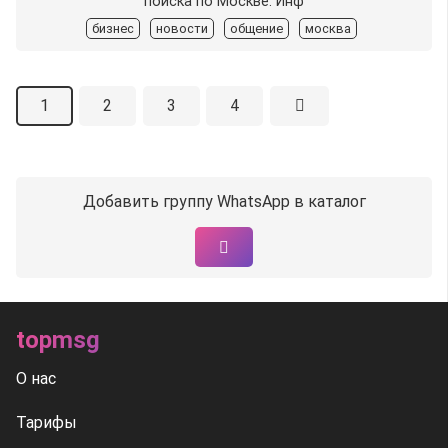
поиска по Москве. Инф
бизнес
новости
общение
москва
1
2
3
4
Добавить группу WhatsApp в каталог
topmsg
О нас
Тарифы