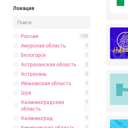
Для женщин
Локация
2
Другое
1
Здоровье
4
Знакомства
Россия
8
158
Игры
Амурская область
1
1
Косметика
Белогорск
2
1
Магазин
Астраханская область
5
2
Мамы
Астрахань
1
2
Мода
Ивановская область
3
1
Музыка
Шуя
1
1
Недвижимость
Калининградская
2
1
область
Новости
21
Калининград
1
Обмен
1
Кемеровская область
1