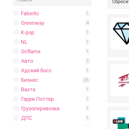
Сброси
Faberlic
1
Greenway
4
K-pop
1
NL
1
Oriflame
1
Авто
3
Адский босс
1
Бизнес
26
Вахта
1
Гарри Поттер
1
Грузоперевозки
1
ДПС
1
Для взрослых
2