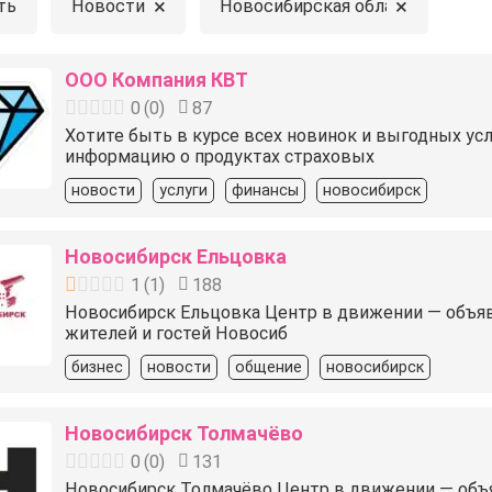
×
×
ть
Новости
Новосибирская область
ООО Компания КВТ
0
(
0
)
87
Хотите быть в курсе всех новинок и выгодных у
информацию о продуктах страховых
новости
услуги
финансы
новосибирск
Новосибирск Ельцовка
1
(
1
)
188
Новосибирск Ельцовка Центр в движении — объявлен
жителей и гостей Новосиб
бизнес
новости
общение
новосибирск
Новосибирск Толмачёво
0
(
0
)
131
Новосибирск Толмачёво Центр в движении — объявл