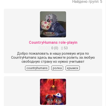
Найдено групп: 5
CountryHumans role-playin
0
(
0
)
53
Добро пожаловать в нашу ролевую игра по
CountryHumans здесь вы можете ролить за любую
свободную страну но нужно учитыват
countryhumans
ролка
крымск