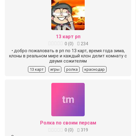
13 карт рп
0
(
0
)
234
•.добро пожаловать в рп по 13 карт, время года зима,
клоны в реальном мире и каждый клон делит комнату с
двумя сожителям
13 карт
игры
ролка
краснодар
Ролка по своим персам
0
(
0
)
319