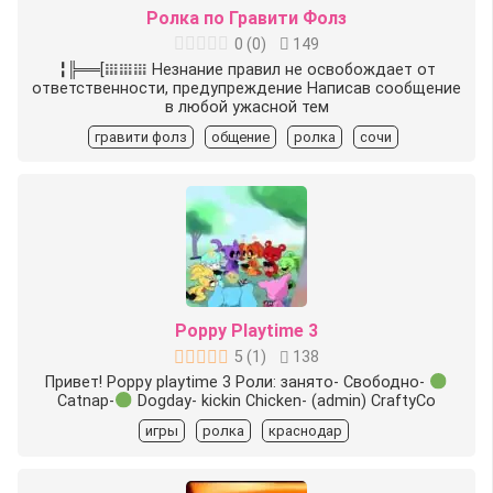
Ролка по Гравити Фолз
0
(
0
)
149
╏╠══[𝍖𝍖𝍖 Незнание правил не освобождает от
ответственности, предупреждение Написав сообщение
в любой ужасной тем
гравити фолз
общение
ролка
сочи
Poppy Playtime 3
5
(
1
)
138
Привет! Poppy playtime 3 Роли: занято- Свободно-
Catnap-
Dogday- kickin Chicken- (admin) CraftyCo
игры
ролка
краснодар