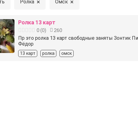
×
×
ть
Ролка
Омск
Ролка 13 карт
0
(
0
)
260
Пр это ролка 13 карт свободные заняты Зонтик П
Фёдор
13 карт
ролка
омск