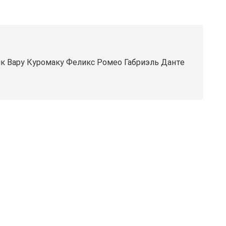
ик Вару Куромаку Феликс Ромео Габриэль Данте