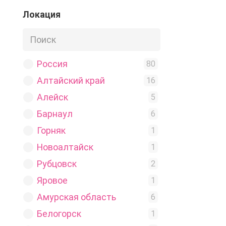
Работа
Локация
4
Ролка
1
Стикеры
3
Строительство
Россия
1
80
Техника
Алтайский край
1
16
Услуги
Алейск
3
5
Барнаул
6
Горняк
1
Новоалтайск
1
Рубцовск
2
Яровое
1
Амурская область
6
Белогорск
1