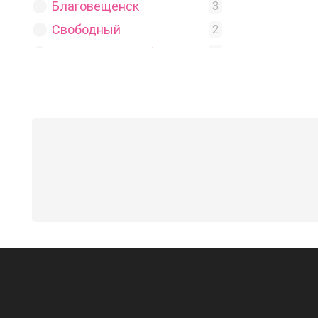
Благовещенск
3
Свободный
2
Астраханская область
5
Астрахань
3
Ахтубинск
1
Знаменск
1
Белгородская область
2
Алексеевка
1
Белгород
1
Волгоградская область
1
Волгоград
1
Воронежская область
3
Бобров
1
Воронеж
1