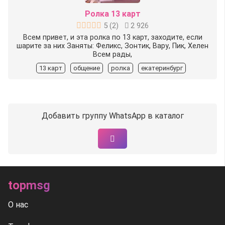
Ролка 13 карт
5
(
2
)
2 926
Всем привет, и эта ролка по 13 карт, заходите, если
шарите за них Заняты: Феликс, Зонтик, Вару, Пик, Хелен
Всем рады,
13 карт
общение
ролка
екатеринбург
Добавить группу WhatsApp в каталог
topmsg
О нас