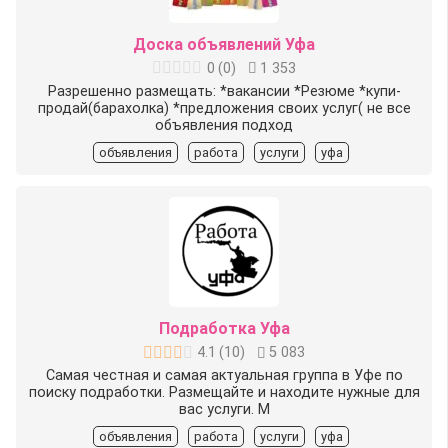
Доска объявлений Уфа
0
(
0
)
1 353
Разрешенно размещать: *вакансии *Резюме *купи-
продай(барахолка) *предложения своих услуг( не все
объявления подход
объявления
работа
услуги
уфа
Подработка Уфа
4.1
(
10
)
5 083
Самая честная и самая актуальная группа в Уфе по
поиску подработки. Размещайте и находите нужные для
вас услуги. М
объявления
работа
услуги
уфа