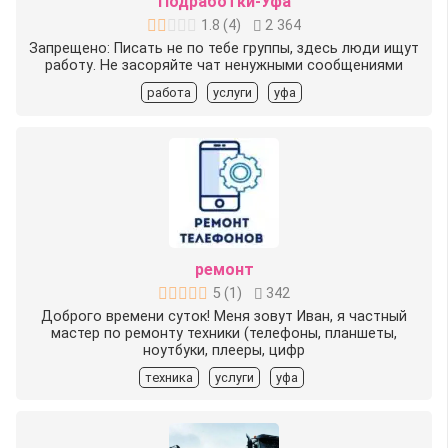
Подработки-Уфа
1.8
(
4
)
2 364
Запрещено: Писать не по тебе группы, здесь люди ищут
работу. Не засоряйте чат ненужными сообщениями
работа
услуги
уфа
ремонт
5
(
1
)
342
Доброго времени суток! Меня зовут Иван, я частный
мастер по ремонту техники (телефоны, планшеты,
ноутбуки, плееры, цифр
техника
услуги
уфа