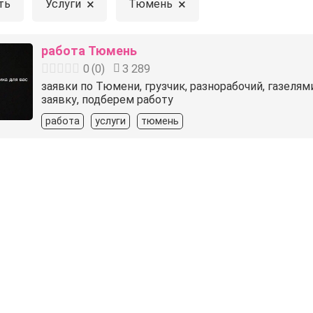
×
×
ть
Услуги
Тюмень
работа Тюмень
0
(
0
)
3 289
заявки по Тюмени, грузчик, разнорабочий, газеля
заявку, подберем работу
работа
услуги
тюмень