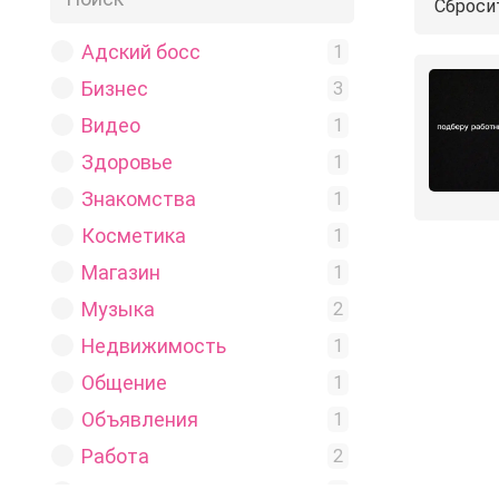
Сброси
Адский босс
1
Бизнес
3
Видео
1
Здоровье
1
Знакомства
1
Косметика
1
Магазин
1
Музыка
2
Недвижимость
1
Общение
1
Объявления
1
Работа
2
Рецепты
1