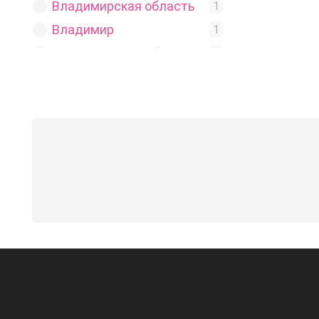
Владимирская область
1
Владимир
1
Волгоградская область
1
Волгоград
1
Воронежская область
2
Воронеж
2
Ивановская область
1
Иваново
1
Иркутская область
1
Иркутск
1
Карачаево-Черкесская
1
Республика
Черкесск
1
Кемеровская область
1