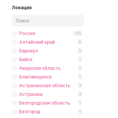
Ролка
Локация
1
Ссылки
1
Услуги
1
Фильмы
Россия
1
155
Алтайский край
6
Барнаул
5
Бийск
1
Амурская область
1
Благовещенск
1
Астраханская область
3
Астрахань
3
Белгородская область
1
Белгород
1