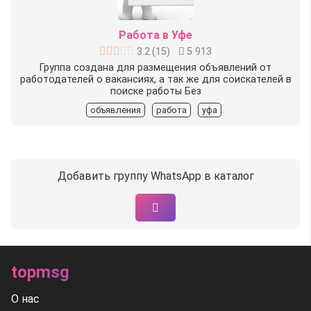
Работа в Уфе
3.2
(
15
)
5 913
Группа создана для размещения объявлений от
работодателей о вакансиях, а так же для соискателей в
поиске работы Без
объявления
работа
уфа
Добавить группу WhatsApp в каталог
topmsg
О нас