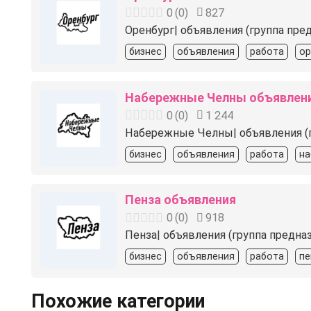
0
(
0
)
827
Оренбург| объявления (группа пре
бизнес
объявления
работа
ор
Набережные Челны объявлен
0
(
0
)
1 244
Набережные Челны| объявления (гр
бизнес
объявления
работа
на
Пенза объявления
0
(
0
)
918
Пенза| объявления (группа предна
бизнес
объявления
работа
пе
Похожие категории