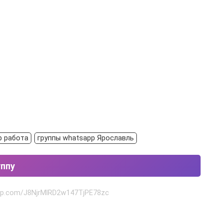
p работа
группы whatsapp Ярославль
уппу
app.com/J8NjrMlRD2w147TjPE78zc