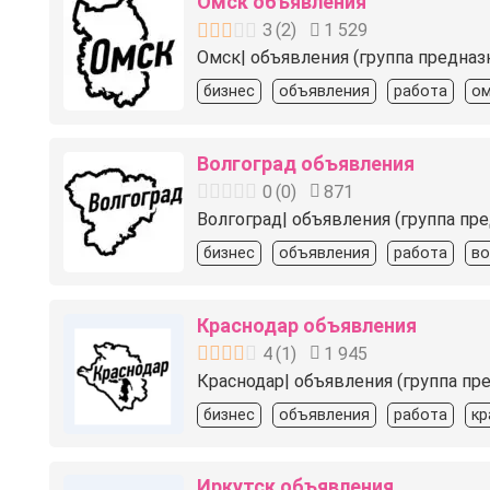
Омск объявления
3
(
2
)
1 529
Омск| объявления (группа предназ
бизнес
объявления
работа
ом
Волгоград объявления
0
(
0
)
871
Волгоград| объявления (группа пр
бизнес
объявления
работа
во
Краснодар объявления
4
(
1
)
1 945
Краснодар| объявления (группа пр
бизнес
объявления
работа
кр
Иркутск объявления