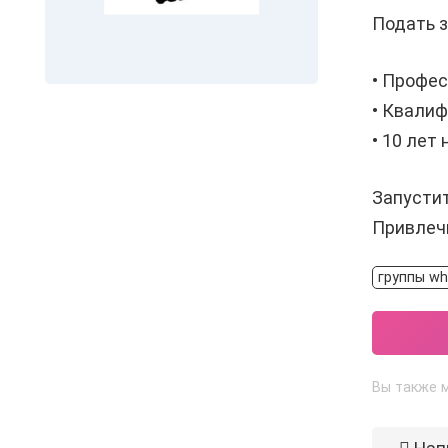
Подать з
• Профе
• Квали
• 10 лет
Запустит
Привлеч
группы wh
Вы также м