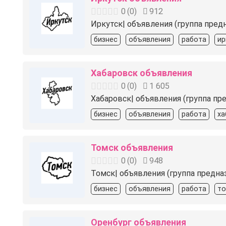
0
(
0
)
912
Иркутск| объявления (группа пред
бизнес
объявления
работа
ир
Хабаровск объявления
0
(
0
)
1 605
Хабаровск| объявления (группа пр
бизнес
объявления
работа
ха
Томск объявления
0
(
0
)
948
Томск| объявления (группа предна
бизнес
объявления
работа
то
Оренбург объявления