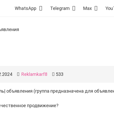
WhatsApp
Telegram
Max
You
ъявления
2.2024
Reklamkarf8
533
ь| объявления (группа предназначена для объявлени
ачественное продвижение?