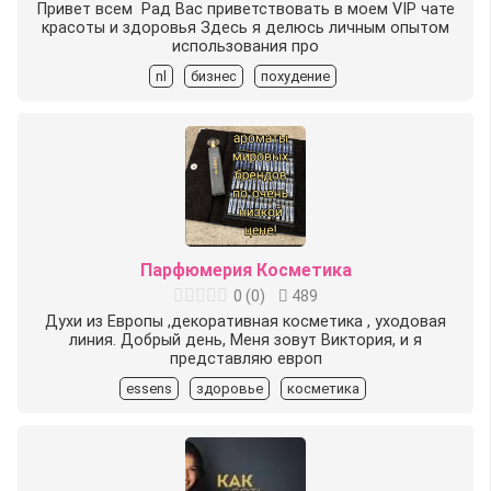
Привет всем ️ Рад Вас приветствовать в моем VIP чате
красоты и здоровья Здесь я делюсь личным опытом
использования про
nl
бизнес
похудение
Парфюмерия Косметика
0
(
0
)
489
Духи из Европы ,декоративная косметика , уходовая
линия. Добрый день, Меня зовут Виктория, и я
представляю европ
essens
здоровье
косметика