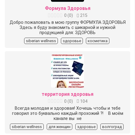
Формула Здоровья
0
(
0
)
215
Добро пожаловать в мою группу ФОРМУЛА ЗДОРОВЬЯ
Здесь я буду знакомить с шикарной и нужной
продукцией для: ЗДОРОВЬ
siberian wellness
здоровье
косметика
территория здоровья
0
(
0
)
104
Всегда молодая и здоровая! Хочешь чтобы и тебе
говорил это буквально каждый прохожий ?! В моём
канале вы не
siberian wellness
для женщин
здоровье
волгоград