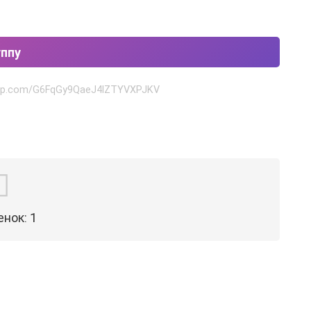
уппу
sapp.com/G6FqGy9QaeJ4lZTYVXPJKV
енок:
1