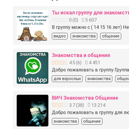
Ты искал группу для знакомст
0
(
0
)
5 607
В группу можно с ( 14 15 16 лет)
видео
знакомства
общение
Знакомства и общения
4.5
(
6
)
4 451
Добро пожаловать в группу Группа
для взрослых
знакомства
обще
ВИЧ Знакомства Общение
3.7
(
38
)
13 214
Добро пожаловать в группу для л
знакомства
общение