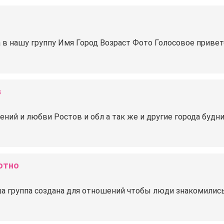
 нашу группу ️Имя ️Город ️Возраст ️Фото ️Голосовое приве
в
ний и любви Ростов и обл а так же и другие города будн
отно
аша группа создана для отношений чтобы люди знакомили