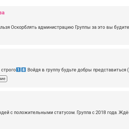
ва
 Нельзя Оскорблять администрацию Группы за это вы будит
 строго
Войдя в группу будьте добры представиться (и
ние
юдей с положительными статусом. Группа с 2018 года. Жд