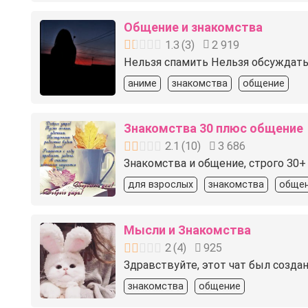
Общение и знакомства
1.3
(
3
)
2 919
Нельзя спамить Нельзя обсуждать
аниме
знакомства
общение
Знакомства 30 плюс общение
2.1
(
10
)
3 686
Знакомства и общение, строго 30
для взрослых
знакомства
обще
Мысли и Знакомства
2
(
4
)
925
Здравствуйте, этот чат был создан
знакомства
общение