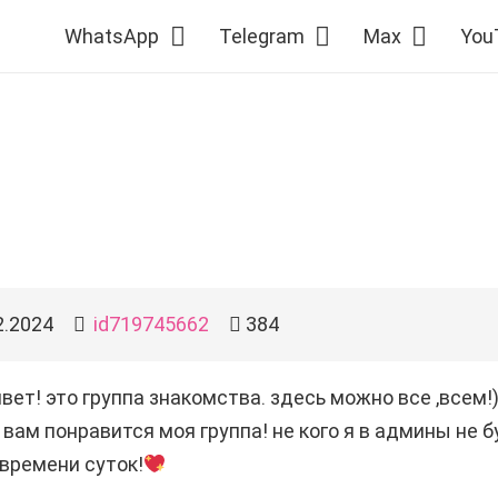
WhatsApp
Telegram
Max
You
2.2024
id719745662
384
вет! это группа знакомства. здесь можно все ,всем!)
вам понравится моя группа! не кого я в админы не б
времени суток!