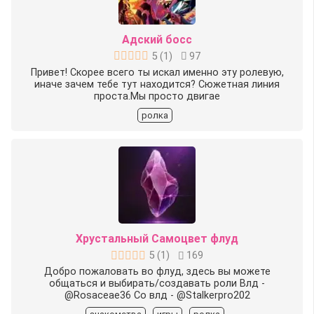
Адский босс
5
(
1
)
97
Привет! Скорее всего ты искал именно эту ролевую,
иначе зачем тебе тут находится? Сюжетная линия
проста.Мы просто двигае
ролка
Хрустальный Самоцвет флуд
5
(
1
)
169
Добро пожаловать во флуд, здесь вы можете
общаться и выбирать/создавать роли Влд -
@Rosaceae36 Со влд - @Stalkerpro202