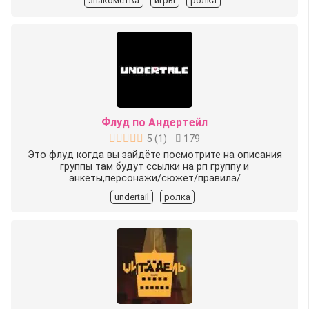
знакомства
игры
ролка
Флуд по Андертейл
5
(
1
)
179
Это флуд когда вы зайдёте посмотрите на описания
группы там будут ссылки на рп группу и
анкеты,персонажи/сюжет/правила/
undertail
ролка