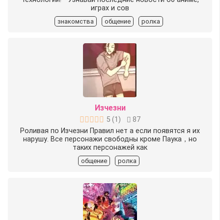
играх и сов
знакомства
общение
ролка
Изчезни
5
(
1
)
87
Роливая по Изчезни Правил нет а если появятся я их
нарушу. Все персонажи свободны кроме Паука，но
таких персонажей как
общение
ролка