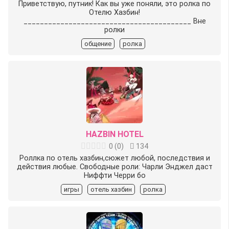
Приветствую, путник! Как вы уже поняли, это ролка по
Отелю Хазбин!
_________________________________________ Вне
ролки
общение
ролка
HAZBIN HOTEL
0
(
0
)
134
Роллка по отель хазбин,сюжет любой, последствия и
действия любые. Свободные роли: Чарли Энджел даст
Ниффти Черри бо
игры
отель хазбин
ролка