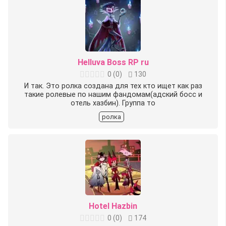
Helluva Boss RP ru
0
(
0
)
130
И так. Это ролка создана для тех кто ищет как раз
такие ролевые по нашим фандомам(адский босс и
отель хазбин). Группа то
ролка
Hotel Hazbin
0
(
0
)
174