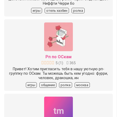
Ниффти Черри бо
игры
отель хазбин
ролка
Рп по ОСкам
5
(
1
)
365
Привет! Хотим пригласить тебя в нашу уютную рп-
группку по ОСкам. Ты можешь быть кем угодно: фурри,
человек, дракошка, ин
игры
общение
ролка
москва