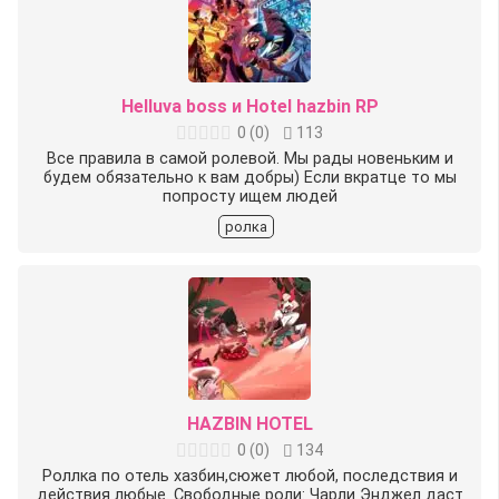
Helluva boss и Hotel hazbin RP
0
(
0
)
113
Все правила в самой ролевой. Мы рады новеньким и
будем обязательно к вам добры) Если вкратце то мы
попросту ищем людей
ролка
HAZBIN HOTEL
0
(
0
)
134
Роллка по отель хазбин,сюжет любой, последствия и
действия любые. Свободные роли: Чарли Энджел даст