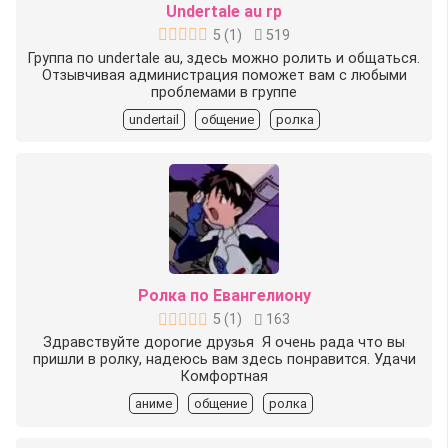
Undertale au rp
5
(
1
)
519
Группа по undertale au, здесь можно ролить и общаться.
Отзывчивая администрация поможет вам с любыми
проблемами в группе
undertail
общение
ролка
Ролка по Евангелиону
5
(
1
)
163
Здравствуйте дорогие друзья ️ Я очень рада что вы
пришли в ролку, надеюсь вам здесь понравится. Удачи
Комфортная
аниме
общение
ролка