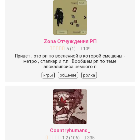
Zona Отчуждения РП
5
(
1
)
109
Привет , это рп по вселенной в которой смешаны -
метро , сталкер и т.п . Вообщем рп по теме
апокалипсиса немного п
игры
общение
ролка
Countryhumans_
1.2
(
106
)
335