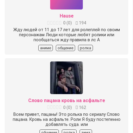
Hause
0
(
0
)
194
Жду людей от 11 до 17 лет для ролеплей по своим
персонажам Люди которые любят ролики или
пообщаться жду правила в лс А
аниме
общение
ролка
Слово пацана кровь на асфальте
0
(
0
)
162
Всем привет, пацаны! Это ролька по сериалу Слово
пацана. Кровь на асфальте. Роли Я буду постепенно
добавлять суда. или
общение
ролка
зима