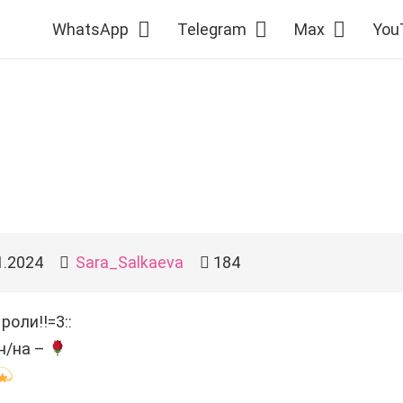
WhatsApp
Telegram
Max
You
1.2024
Sara_Salkaeva
184
роли!!=3::
н/на –