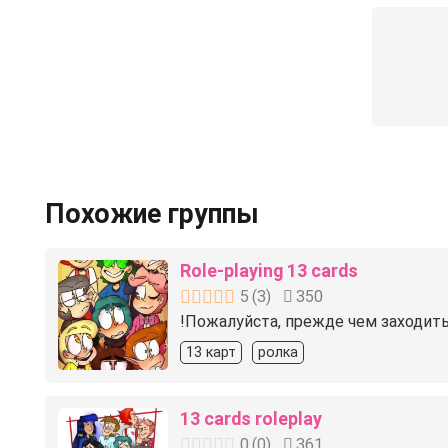
Похожие группы
Role-playing 13 cards
5
(
3
)
350
!Пожалуйста, прежде чем заходить
13 карт
ролка
13 cards roleplay
0
(
0
)
361