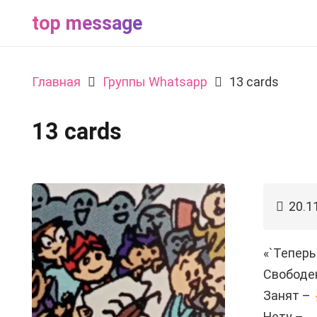
top message
Главная
Группы Whatsapp
13 cards
13 cards
20.1
«`Теперь 
Свободе
Занят –
Нету –