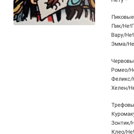
Пиковые:
Пик/Не!
Вару/Не
Эмма/Не
Червовые
Ромео/Н
Феликс/
Хелен/Н
Трефовы
Куромак
Зонтик/
Клео/Не