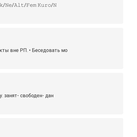
/𝙽𝚎/𝙰𝚕𝚝/𝙵𝚎𝚖 𝙺𝚞𝚛𝚘/𝙽
икты вне РП. • Беседовать мо
. занят- свободен- дан