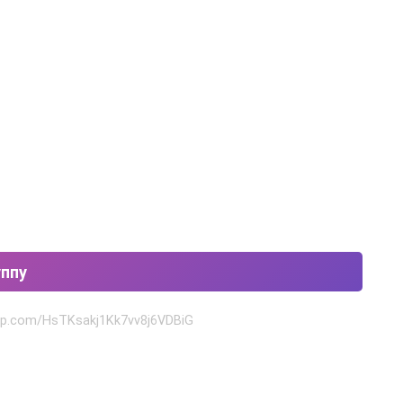
уппу
app.com/HsTKsakj1Kk7vv8j6VDBiG