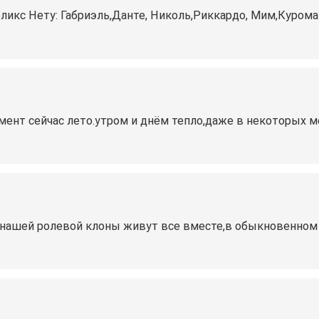
 Феликс Нету: Габриэль,Данте, Николь,Риккардо, Мим,Куром
ент сейчас лето.утром и днём тепло,даже в некоторых м
в нашей ролевой клоны живут все вместе,в обыкновенном