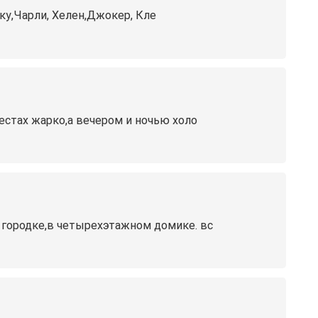
аку,Чарли, Хелен,Джокер, Кле
естах жарко,а вечером и ночью холо
 городке,в четырехэтажном домике. вс