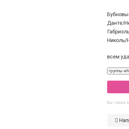
Бубновые
Данте/Н
Габриэл
Николь/
всем уда
группы wh
Вы также м
Нап