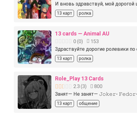
И вновь здравствуй, мой дорогой 
13 карт
ролка
13 cards — Animal AU
0
(
0
)
153
Здраствуйте дорогие ролевики по 
13 карт
ролка
Role_Play 13 Cards
2.3
(
3
)
800
Занят— Не занят—️ 𝙹𝚘𝚔𝚎𝚛- 𝙵𝚎𝚍𝚘𝚛-
13 карт
общение