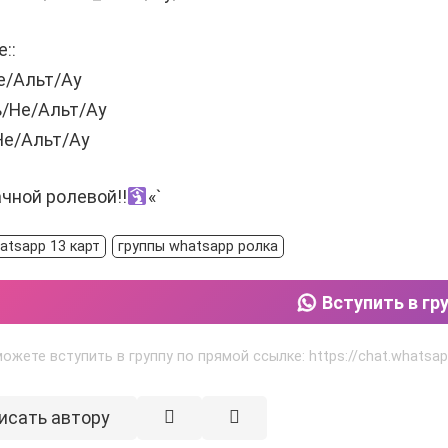
::
е/Альт/Ау
ь/Не/Альт/Ау
Не/Альт/Ау
чной ролевой!!
«`
atsapp 13 карт
группы whatsapp ролка
Вступить в гр
ожете вступить в группу по прямой ссылке: https://chat.whats
исать автору