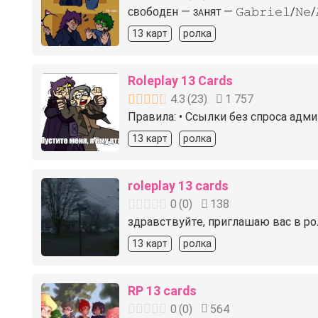
ᴄʙᴏбᴏдᴇн — ɜᴀняᴛ — 𝙶𝚊𝚋𝚛𝚒𝚎𝚕/𝙽𝚎/𝙰𝚕𝚝
13 карт
ролка
Roleplay 13 Cards
4.3
(
23
)
1 757
Правила: • Ссылки без спроса адми
13 карт
ролка
roleplay 13 cards
0
(
0
)
138
здравствуйте, приглашаю вас в рол
13 карт
ролка
RP 13 cards
0
(
0
)
564