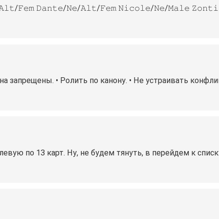
/𝙵𝚎𝚖 𝙳𝚊𝚗𝚝𝚎/𝙽𝚎/𝙰𝚕𝚝/𝙵𝚎𝚖 𝙽𝚒𝚌𝚘𝚕𝚎/𝙽𝚎/𝙼𝚊𝚕𝚎 𝚉𝚘𝚗𝚝𝚒
на запрещены. • Ролить по канону. • Не устраивать конфл
евую по 13 карт. Ну, не будем тянуть, в перейдем к списку