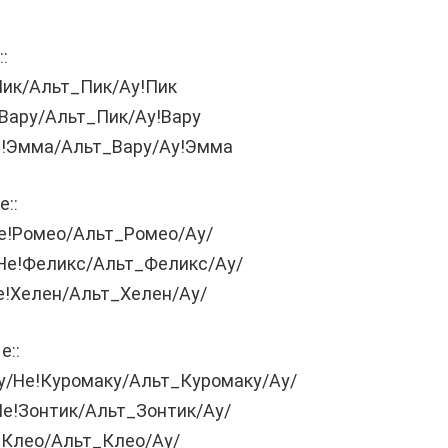
:
Пик/Альт_Пик/Ау!Пик
!Вару/Альт_Пик/Ау!Вару
!Эмма/Альт_Вару/Ау!Эмма
::
е!Ромео/Альт_Ромео/Ау/
Не!Феликс/Альт_Феликс/Ау/
е!Хелен/Альт_Хелен/Ау/
е::
у/Не!Куромаку/Альт_Куромаку/Ау/
Не!Зонтик/Альт_Зонтик/Ау/
!Клео/Альт_Клео/Ау/