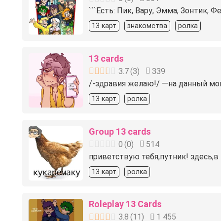
```Есть: Пик, Вару, Эмма, Зонтик,
13 карт
знакомства
ролка
13 cards
3.7
(
3
)
339
/-здравия желаю!/ —на данный мом
13 карт
ролка
Group 13 cards
0
(
0
)
514
приветствую тебя,путник! здесь,
13 карт
ролка
Roleplay 13 Cards
3.8
(
11
)
1 455