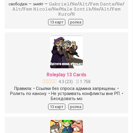
ᴄʙᴏбᴏдᴇн — ɜᴀняᴛ — 𝙶𝚊𝚋𝚛𝚒𝚎𝚕/𝙽𝚎/𝙰𝚕𝚝/𝙵𝚎𝚖 𝙳𝚊𝚗𝚝𝚎/𝙽𝚎/
𝙰𝚕𝚝/𝙵𝚎𝚖 𝙽𝚒𝚌𝚘𝚕𝚎/𝙽𝚎/𝙼𝚊𝚕𝚎 𝚉𝚘𝚗𝚝𝚒𝚔/𝙽𝚎/𝙰𝚕𝚝/𝙵𝚎𝚖
𝙺𝚞𝚛𝚘/𝙽
13 карт
ролка
Roleplay 13 Cards
4.3
(
23
)
1 758
Правила: • Ссылки без спроса админа запрещены. •
Ролить по канону. • Не устраивать конфликты вне РП. •
Беседовать мо
13 карт
ролка