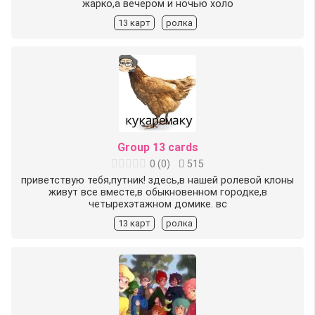
жарко,а вечером и ночью холо
13 карт
ролка
Group 13 cards
0
(
0
)
515
приветствую тебя,путник! здесь,в нашей ролевой клоны
живут все вместе,в обыкновенном городке,в
четырехэтажном домике. вс
13 карт
ролка