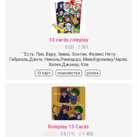
13 cards roleplay
0
(
0
)
361
```Есть: Пик, Вару, Эмма, Зонтик, Феликс Нету:
Габриэль,Данте, Николь,Риккардо, Мим,Куромаку,Чарли,
Хелен,Джокер, Кле
13 карт
знакомства
ролка
Roleplay 13 Cards
3.8
(
11
)
1 455