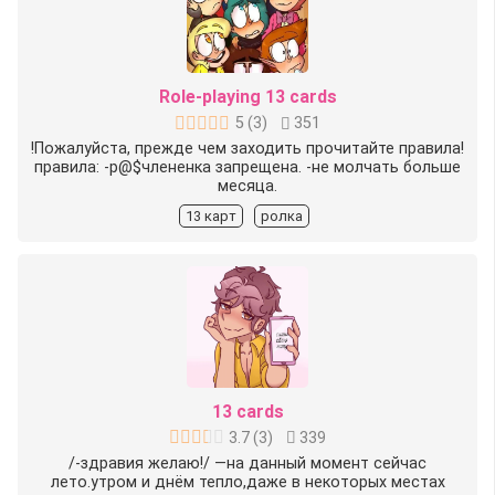
Role-playing 13 cards
5
(
3
)
351
!Пожалуйста, прежде чем заходить прочитайте правила!
правила: -р@$члененка запрещена. -не молчать больше
месяца.
13 карт
ролка
13 cards
3.7
(
3
)
339
/-здравия желаю!/ —на данный момент сейчас
лето.утром и днём тепло,даже в некоторых местах