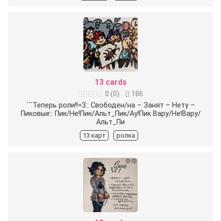
13 cards
0
(
0
)
186
```Теперь роли!!=3:: Свободен/на – Занят – Нету –
Пиковые:: Пик/Не!Пик/Альт_Пик/Ау!Пик Вару/Не!Вару/
Альт_Пи
13 карт
ролка