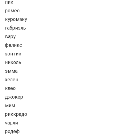
пик
ромео
куромаку
габриэль
вару
феликс
зонтик
николь
эмма
хелен
клео
джокер
мим
риккрадо
чарли
родеф