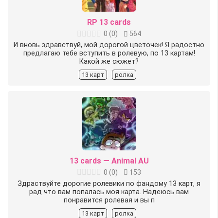
RP 13 cards
0
(
0
)
564
И вновь здравствуй, мой дорогой цветочек! Я радостно
предлагаю тебе вступить в ролевую, по 13 картам!
Какой же сюжет?
13 карт
ролка
13 cards — Animal AU
0
(
0
)
153
Здраствуйте дорогие ролевики по фандому 13 карт, я
рад что вам попалась моя карта. Надеюсь вам
понравится ролевая и вы п
13 карт
ролка