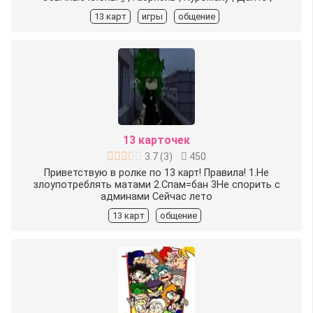
13 карт
игры
общение
13 карточек
3.7
(
3
)
450
Приветствую в ролке по 13 карт! Правила! 1.Не
злоупотреблять матами 2.Спам=бан 3Не спорить с
админами Сейчас лето
13 карт
общение