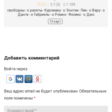
3.7
(
3
)
1 109
свободны- o разяты- Куромаку- o Зонтик- Пик- o Вару- o
Данте- o Габриель- o Ромео- Феликс- o Джо
13 карт
Добавить комментарий
Войти через:
Ваш адрес email не будет опубликован.
Обязательные
поля помечены
*