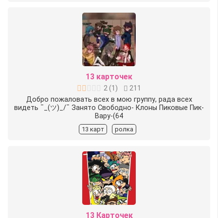
13 карточек
2
(
1
)
211
Добро пожаловать всех в мою группу, рада всех
видеть ¯_(ツ)_/¯ Занято Свободно-️ Клоны Пиковые Пик-️
Вару-(64
13 карт
ролка
13 Карточек