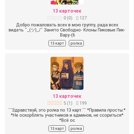
13 карточек
0
(
0
)
127
Добро пожаловать всех в мою группу, рада всех
видеть ¯_(ツ)_/¯ Занято Свободно-️ Клоны Пиковые Пик-
️ Вару-(6
13 карт
ролка
13 карточек
5
(
1
)
199
```Здравствуй, это ролка по 13 карт.``` *Правила просты:*
*Не оскорблять участников и админов, не ссориться*
*Всё ос
13 карт
ролка