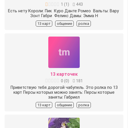
1
(
1
)
443
Есть️ нету Короли: Пик ️ Куро Данте Ромео ️ Вальты: Вару ️
Зонт Габри ️ Феликс Дамы: Эмма Н
13 карт
общение
ролка
13 карточек
0
(
0
)
181
Приветствую тебя дорогой чабупель. Это ролка по 13
карт Персы которых можно занять: Персы которые
заняты:️ Габриел
13 карт
общение
ролка