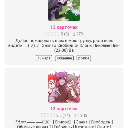
13 карточек
0
(
0
)
179
Добро пожаловать всех в мою группу, рада всех
видеть ¯_(ツ)_/¯ Занято Свободно-️ Клоны Пиковые Пик-
(23-00) Ва
13 карт
общение
ролка
13 карточек
2.5
(
14
)
1 943
ೋೋ═══ ═══ೋೋ 【Список】 | Занят ︎| Свободен ⟦
Обычные клоны ⟧ ︎| Габриэль ︎| Куромаку ︎| Данте ︎|