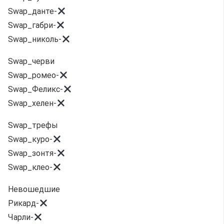
Swap_данте-
Swap_габри-
Swap_николь-
Swap_черви
Swap_ромео-
Swap_Феликс-
Swap_хелен-
Swap_трефы
Swap_куро-
Swap_зонтя-
Swap_клео-
Невошедшие
Рикард-
Чарли-