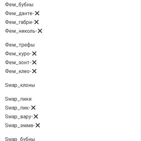
Фем_бубны
Фем_данте-
Фем_габри-
Фем_николь-
Фем_трефы
Фем_куро-
Фем_зонт-
Фем_клео-
Swap_клоны
Swap_пики
Swap_пик-
Swap_вару-
Swap_эмма-
Swap_бубны