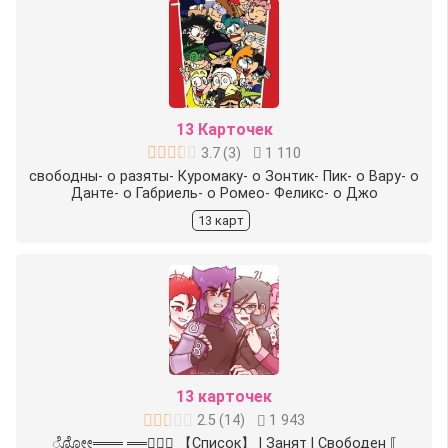
13 Карточек
3.7
(
3
)
1 110
свободны- o разяты- Куромаку- o Зонтик- Пик- o Вару- o
Данте- o Габриель- o Ромео- Феликс- o Джо
13 карт
13 карточек
2.5
(
14
)
1 943
ೋೋ═══ ═══ೋೋ 【Список】 | Занят ︎| Свободен ⟦