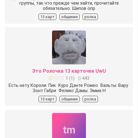
группы, так что прежде чем зайти, прочитайте
обязательно. Шипов опр
13 карт
общение
ролка
Это Ролочка 13 карточек UwU
1
(
1
)
443
Есть️ нету Короли: Пик ️ Куро Данте Ромео ️ Вальты: Вару ️
Зонт Габри ️ Феликс Дамы: Эмма Н
13 карт
общение
ролка