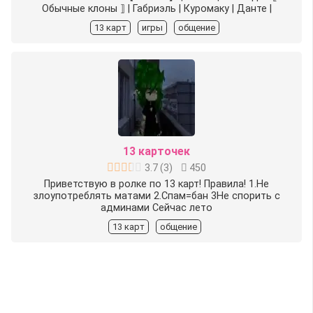
Обычные клоны ⟧ ︎| Габриэль ︎| Куромаку ︎| Данте ︎|
13 карт
игры
общение
13 карточек
3.7
(
3
)
450
Приветствую в ролке по 13 карт! Правила! 1.Не
злоупотреблять матами 2.Спам=бан 3Не спорить с
админами Сейчас лето
13 карт
общение