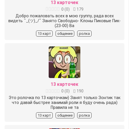
13 карточек
0
(
0
)
179
Добро пожаловать всех в мою группу, рада всех
видеть ¯_(ツ)_/¯ Занято Свободно-️ Клоны Пиковые Пик-
(23-00) Ва
13 карт
общение
ролка
13 карточек
0
(
0
)
190
Это ролочка по 13 карточкам) Занят только Зонтик так
что давай быстрее занимай роли я буду очень рада)
Правила не та
13 карт
общение
ролка