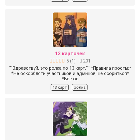
13 карточек
5
(
1
)
201
```Здравствуй, это ролка по 13 карт.``` *Правила просты:*
*Не оскорблять участников и админов, не ссориться*
*Всё ос
13 карт
ролка