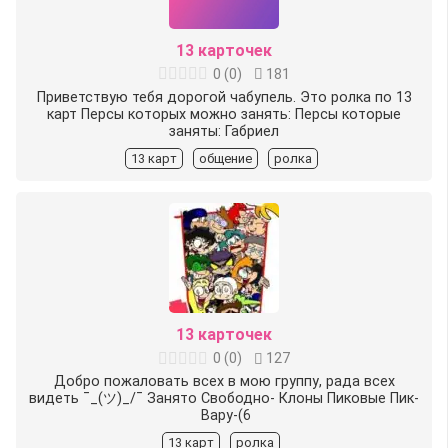
13 карточек
0
(
0
)
181
Приветствую тебя дорогой чабупель. Это ролка по 13
карт Персы которых можно занять: Персы которые
заняты:️ Габриел
13 карт
общение
ролка
13 карточек
0
(
0
)
127
Добро пожаловать всех в мою группу, рада всех
видеть ¯_(ツ)_/¯ Занято Свободно-️ Клоны Пиковые Пик-
️ Вару-(6
13 карт
ролка