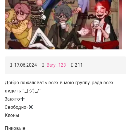
17.06.2024
Bary_123
211
Добро пожаловать всех в мою группу, рада всех
видеть ¯_(ツ)_/¯
Занято
Свободно-
Клоны
Пиковые