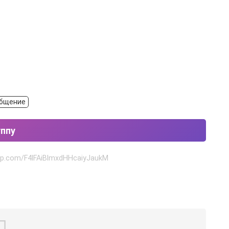
общение
уппу
pp.com/F4lFAiBlmxdHHcaiyJaukM