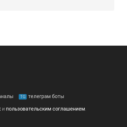
аналы
телеграм боты
TG
х
и
пользовательским соглашением
.