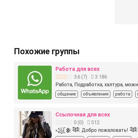
Похожие группы
Работа для всех
3.6
(
7
)
3 186
Работа, Подработка, халтура, мож
общение
объявления
работа
Ссылочная для всех
0
(
0
)
512
꧁𓊈𒆜𒈞 Добро пожаловать! 𒈞𒆜