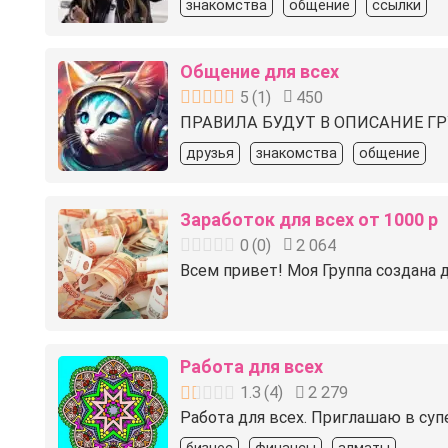
знакомства
общение
ссылки
Общение для всех
5
(
1
)
450
ПРАВИЛА БУДУТ В ОПИСАНИЕ ГРУПП
друзья
знакомства
общение
Заработок для всех от 1000 р
0
(
0
)
2 064
Всем привет! Моя Группа создана д
Работа для всех
1.3
(
4
)
2 279
Работа для всех. Приглашаю в суп