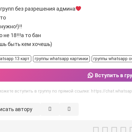
групп без разрешения админа
сто
нужно!)!!
 не 18!!!а то бан
шь быть кем хочешь)
atsapp 13 карт
группы whatsapp картинки
группы whatsapp 
Вступить в гр
ожете вступить в группу по прямой ссылке: https://chat.whatsa
исать автору