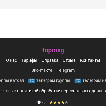
topmsg
О нас
Тарифы
Справка
Отзыв
Контакты
Вконтакте
Telegram
уппы ватсап
телеграм группы
телеграм к
TG
TG
аетесь с
политикой обработки персональных данны