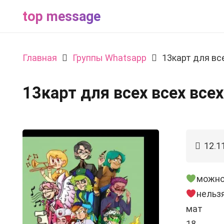
top message
Главная
Группы Whatsapp
13карт для вс
13карт для всех всех всех
12.1
можн
нельз
мат
18