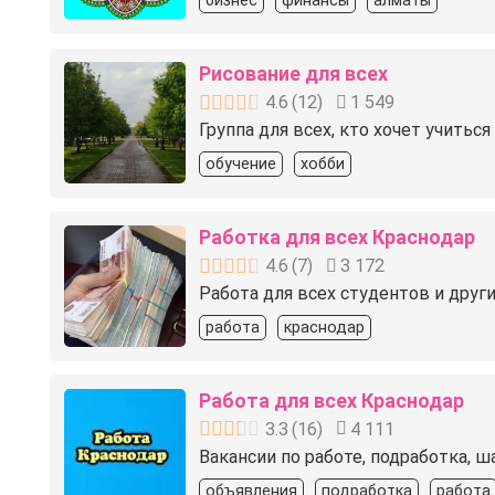
бизнес
финансы
алматы
Рисование для всех
4.6
(
12
)
1 549
Группа для всех, кто хочет учить
обучение
хобби
Работка для всех Краснодар
4.6
(
7
)
3 172
Работа для всех студентов и друг
работа
краснодар
Работа для всех Краснодар
3.3
(
16
)
4 111
Вакансии по работе, подработка, ш
объявления
подработка
работа