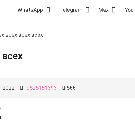
WhatsApp
Telegram
Max
You
ех всех всех всех
 всех
1.2022
id525161393
566
о
я