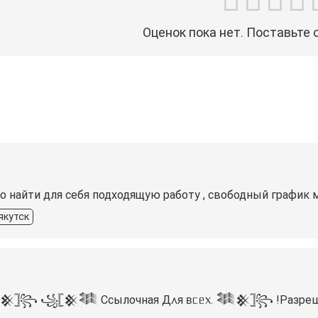
Оценок пока нет. Поставьте 
но найти для себя подходящую работу , свободный график 
якутск
𓊉꧂ ꧁𓊈𒆜𒈞 Ссылочная Д᧘я ʙᥴᥱ᥊. 𒈞𒆜𓊉꧂ ️!Разрешено