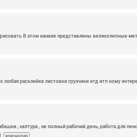
ся рисовать В этом канале представлены великолепные мет
их любая расклейка листовки грузчики итд итп кому интер
абашки , халтура , не полный рабочий день, работа для п
краснодар