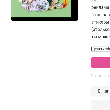
реклама 
Гс не ча
стикеры 
(этолькоо
ты може
группы wh
Вы также м
Нап