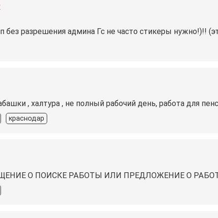
х
 без разрешения админа️ Гс не часто стикеры нужно!)!! (эт
абашки , халтура , не полный рабочий день, работа для п
краснодар
ЩЕНИЕ О ПОИСКЕ РАБОТЫ ‍ИЛИ ПРЕДЛОЖЕНИЕ О РАБОТ