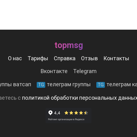
topmsg
О нас
Тарифы
Справка
Отзыв
Контакты
Вконтакте
Telegram
уппы ватсап
телеграм группы
телеграм к
TG
TG
аетесь с
политикой обработки персональных данны