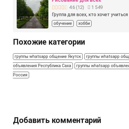
4.6
(
12
)
1 549
Группа для всех, кто хочет учить
обучение
хобби
Похожие категории
группы whatsapp общение Якутск
группы whatsapp общ
объявления Республика Саха
группы whatsapp объявле
Россия
Добавить комментарий