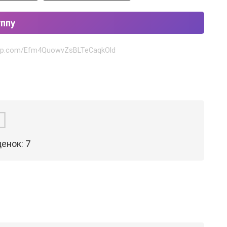
уппу
sapp.com/Efm4QuowvZsBLTeCaqkOld
ценок:
7