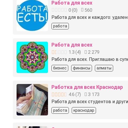
Работа для всех
0
(
0
)
560
Работа для всех и каждого: удален
работа
Работа для всех
1.3
(
4
)
2 279
Работа для всех. Приглашаю в суп
бизнес
финансы
алматы
Работка для всех Краснодар
4.6
(
7
)
3 173
Работа для всех студентов и друг
работа
краснодар