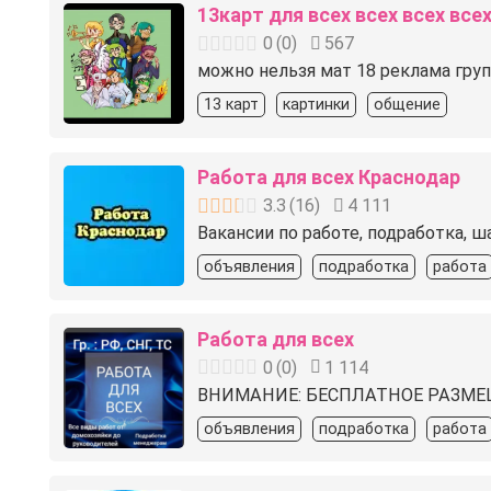
13карт для всех всех всех все
0
(
0
)
567
можно ️нельзя мат 18 реклама групп
13 карт
картинки
общение
Работа для всех Краснодар
3.3
(
16
)
4 111
Вакансии по работе, подработка, ш
объявления
подработка
работа
Работа для всех
0
(
0
)
1 114
️ВНИМАНИЕ: БЕСПЛАТНОЕ РАЗМЕ
объявления
подработка
работа