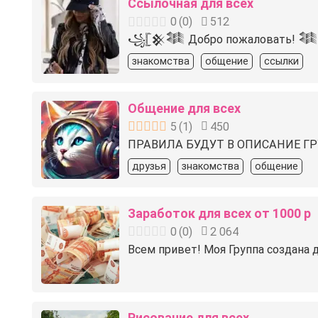
Ссылочная для всех
0
(
0
)
512
꧁𓊈𒆜𒈞 Добро пожаловать! 𒈞𒆜
знакомства
общение
ссылки
Общение для всех
5
(
1
)
450
ПРАВИЛА БУДУТ В ОПИСАНИЕ ГРУПП
друзья
знакомства
общение
Заработок для всех от 1000 р
0
(
0
)
2 064
Всем привет! Моя Группа создана д
Рисование для всех