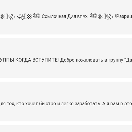
𓊉꧂ ꧁𓊈𒆜𒈞 Ссылочная Д᧘я ʙᥴᥱ᥊. 𒈞𒆜𓊉꧂ ️!Разрешено
Ы КОГДА ВСТУПИТЕ! Добро пожаловать в группу "Давай
ля тех, кто хочет быстро и легко заработать. А я вам в эт