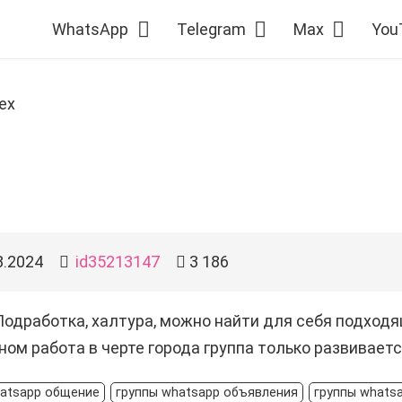
WhatsApp
Telegram
Max
You
ех
8.2024
id35213147
3 186
Подработка, халтура, можно найти для себя подходя
ном работа в черте города группа только развивает
hatsapp общение
группы whatsapp объявления
группы whats