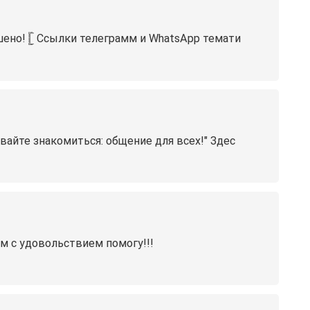
!️ 𓊈 Ссылки телеграмм и WhatsApp темати
те знакомиться: общение для всех!" Здес
ом с удовольствием помогу!!!