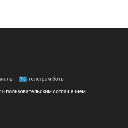
аналы
телеграм боты
TG
х
и
пользовательским соглашением
.