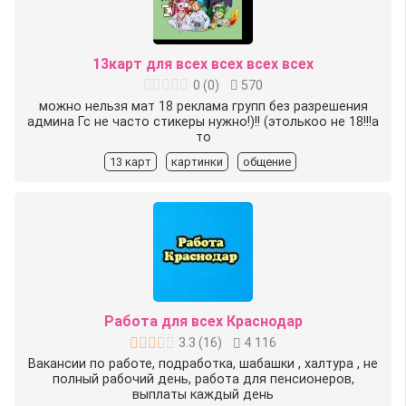
13карт для всех всех всех всех
0
(
0
)
570
можно ️нельзя мат 18 реклама групп без разрешения
админа️ Гс не часто стикеры нужно!)!! (этолькоо не 18!!!а
то
13 карт
картинки
общение
Работа для всех Краснодар
3.3
(
16
)
4 116
Вакансии по работе, подработка, шабашки , халтура , не
полный рабочий день, работа для пенсионеров,
выплаты каждый день