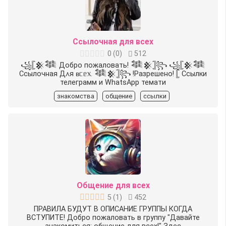
Ссылочная для всех
0
(
0
)
512
꧁𓊈𒆜𒈞 Добро пожаловать! 𒈞𒆜𓊉꧂ ꧁𓊈𒆜𒈞
Ссылочная Д᧘я ʙᥴᥱ᥊. 𒈞𒆜𓊉꧂ ️!Разрешено!️ 𓊈 Ссылки
телеграмм и WhatsApp темати
знакомства
общение
ссылки
Общение для всех
5
(
1
)
452
ПРАВИЛА БУДУТ В ОПИСАНИЕ ГРУППЫ КОГДА
ВСТУПИТЕ! Добро пожаловать в группу "Давайте